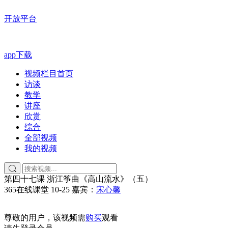
开放平台
app下载
视频栏目首页
访谈
教学
讲座
欣赏
综合
全部视频
我的视频
第四十七课 浙江筝曲《高山流水》（五）
365在线课堂
10-25
嘉宾：
宋心馨
尊敬的用户，该视频需
购买
观看