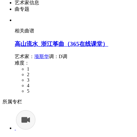
艺术家信息
曲专题
相关曲谱
高山流水_浙江筝曲（365在线课堂）
艺术家：
项斯华
调：D调
难度：
1
2
3
4
5
所属专栏