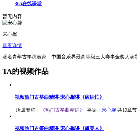
365在线课堂
暂无内容
宋心馨
查看详情
著名青年古筝演奏家，中国音乐界最高等级三大赛事金奖大满
TA的视频作品
视频
热门古筝曲精讲-宋心馨讲《纺织忙》
所属专栏：
《
热门古筝曲精讲
》
嘉宾：
宋心馨
共19章
视频
热门古筝曲精讲-宋心馨讲《虞美人》