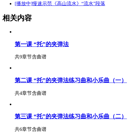
[播放中]
慢速示范《高山流水》“流水”段落
相关内容
第一课 “托”的夹弹法
共9章节
含曲谱
第二课 “托”的夹弹法练习曲和小乐曲（一）
共4章节
含曲谱
第三课 “托”的夹弹法练习曲和小乐曲（二）
共6章节
含曲谱