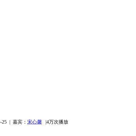
-25
|
嘉宾：
宋心馨
|
4万次播放