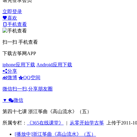
请先登录会员
立即登录
喜欢
手机查看
扫一扫 手机查看
下载古筝网APP
iphone应用下载
Android应用下载
分享
微博
QQ空间
微信扫一扫,分享朋友圈
▼
微信
第四十七课 浙江筝曲《高山流水》（五）
所属专栏：
《365在线课堂》
|
从零开始学古筝
上传于2011-10
[播放中]
浙江筝曲《高山流水》（五）