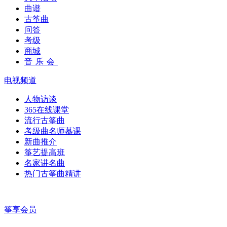
曲谱
古筝曲
问答
考级
商城
音乐会
电视频道
人物访谈
365在线课堂
流行古筝曲
考级曲名师慕课
新曲推介
筝艺提高班
名家讲名曲
热门古筝曲精讲
筝享会员