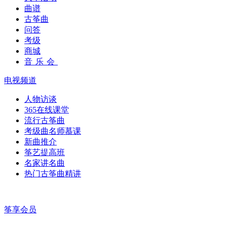
曲谱
古筝曲
问答
考级
商城
音乐会
电视频道
人物访谈
365在线课堂
流行古筝曲
考级曲名师慕课
新曲推介
筝艺提高班
名家讲名曲
热门古筝曲精讲
筝享会员