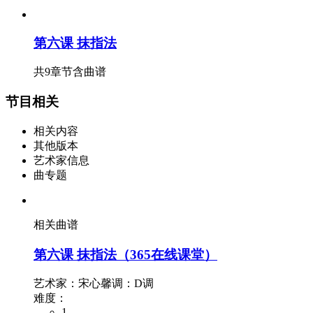
第六课 抹指法
共9章节
含曲谱
节目相关
相关内容
其他版本
艺术家信息
曲专题
相关曲谱
第六课 抹指法（365在线课堂）
艺术家：宋心馨
调：D调
难度：
1