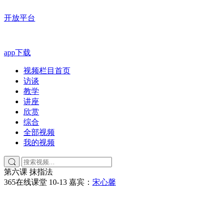
开放平台
app下载
视频栏目首页
访谈
教学
讲座
欣赏
综合
全部视频
我的视频
第六课 抹指法
365在线课堂
10-13
嘉宾：
宋心馨