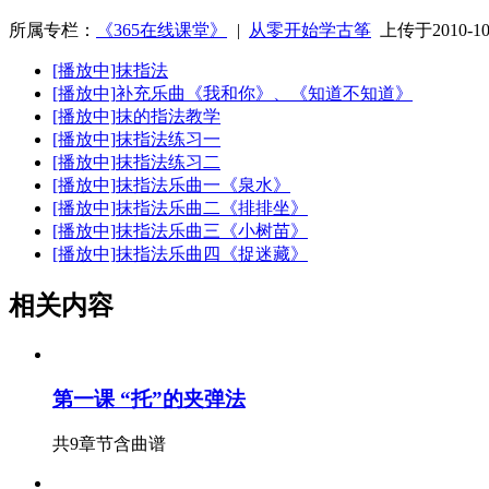
所属专栏：
《365在线课堂》
|
从零开始学古筝
上传于2010-10
[播放中]
抹指法
[播放中]
补充乐曲《我和你》、《知道不知道》
[播放中]
抹的指法教学
[播放中]
抹指法练习一
[播放中]
抹指法练习二
[播放中]
抹指法乐曲一《泉水》
[播放中]
抹指法乐曲二《排排坐》
[播放中]
抹指法乐曲三《小树苗》
[播放中]
抹指法乐曲四《捉迷藏》
相关内容
第一课 “托”的夹弹法
共9章节
含曲谱