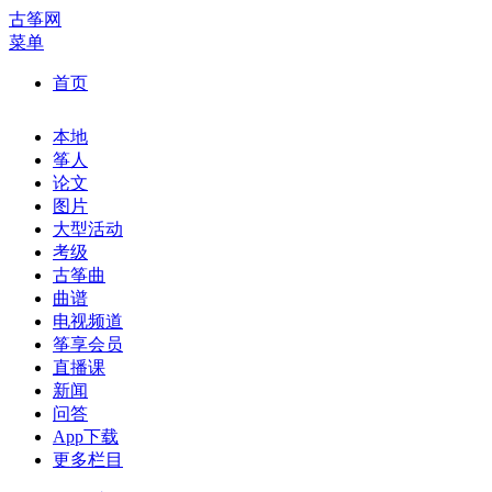
古筝网
菜单
首页
本地
筝人
论文
图片
大型活动
考级
古筝曲
曲谱
电视频道
筝享会员
直播课
新闻
问答
App下载
更多栏目