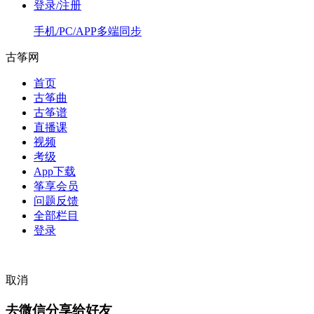
登录/注册
手机/PC/APP多端同步
古筝网
首页
古筝曲
古筝谱
直播课
视频
考级
App下载
筝享会员
问题反馈
全部栏目
登录
取消
去微信分享给好友