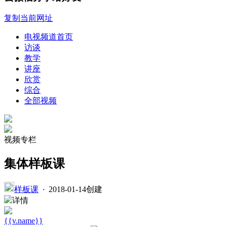
复制当前网址
电视频道首页
访谈
教学
讲座
欣赏
综合
全部视频
视频专栏
集体样板课
样板课
·
2018-01-14创建
详情
{{v.name}}