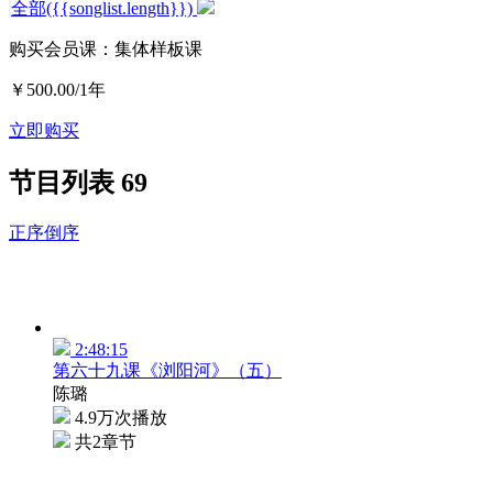
全部({{songlist.length}})
购买会员课：集体样板课
￥500.00
/1年
立即购买
节目列表
69
正序
倒序
2:48:15
第六十九课《浏阳河》（五）
陈璐
4.9万次播放
共2章节