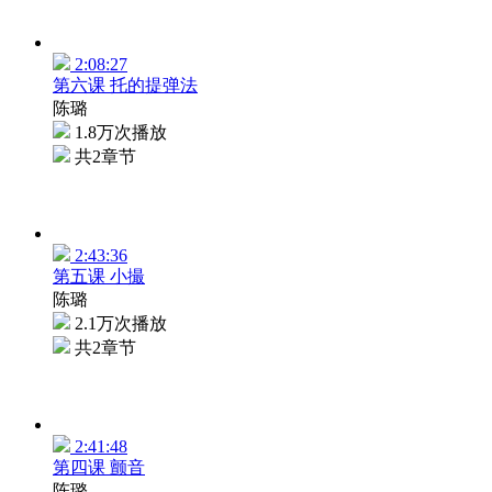
2:08:27
第六课 托的提弹法
陈璐
1.8万次播放
共2章节
2:43:36
第五课 小撮
陈璐
2.1万次播放
共2章节
2:41:48
第四课 颤音
陈璐