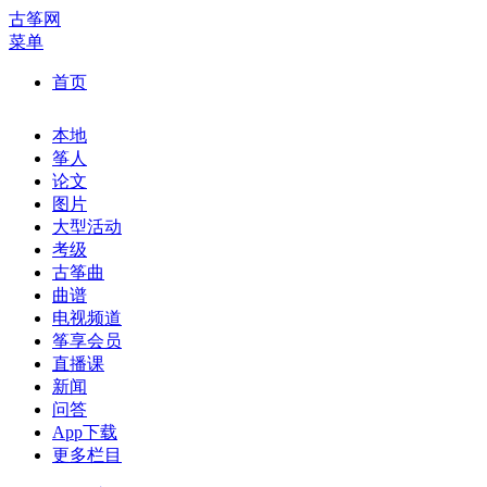
古筝网
菜单
首页
本地
筝人
论文
图片
大型活动
考级
古筝曲
曲谱
电视频道
筝享会员
直播课
新闻
问答
App下载
更多栏目