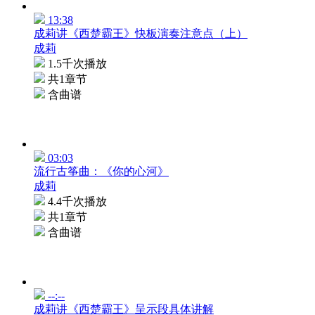
13:38
成莉讲《西楚霸王》快板演奏注意点（上）
成莉
1.5千次播放
共1章节
含曲谱
03:03
流行古筝曲：《你的心河》
成莉
4.4千次播放
共1章节
含曲谱
--:--
成莉讲《西楚霸王》呈示段具体讲解