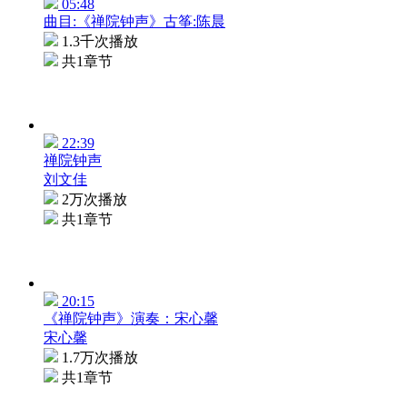
05:48
曲目:《禅院钟声》古筝:陈晨
1.3千次播放
共1章节
22:39
禅院钟声
刘文佳
2万次播放
共1章节
20:15
《禅院钟声》演奏：宋心馨
宋心馨
1.7万次播放
共1章节