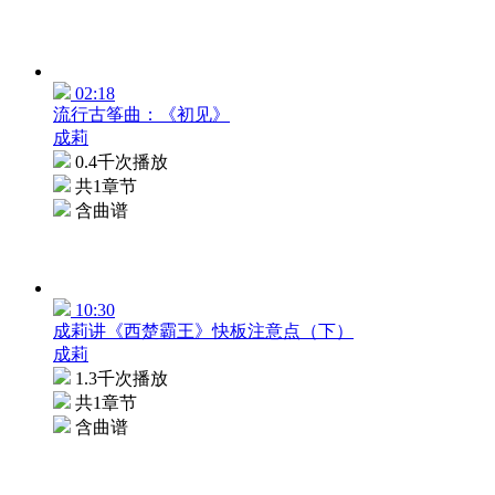
02:18
流行古筝曲：《初见》
成莉
0.4千次播放
共1章节
含曲谱
10:30
成莉讲《西楚霸王》快板注意点（下）
成莉
1.3千次播放
共1章节
含曲谱