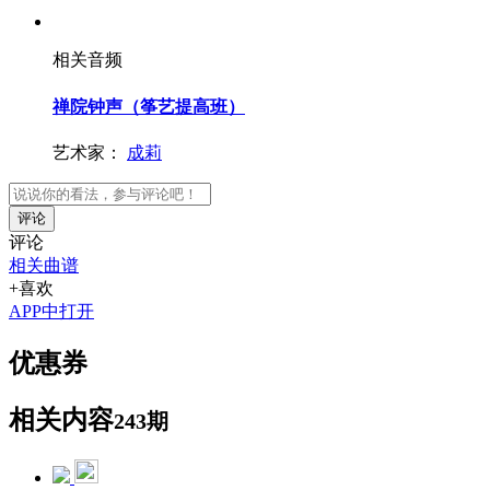
相关音频
禅院钟声（筝艺提高班）
艺术家：
成莉
评论
评论
相关曲谱
+喜欢
APP中打开
优惠券
相关内容
243期