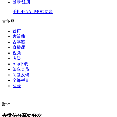
登录/注册
手机/PC/APP多端同步
古筝网
首页
古筝曲
古筝谱
直播课
视频
考级
App下载
筝享会员
问题反馈
全部栏目
登录
取消
去微信分享给好友