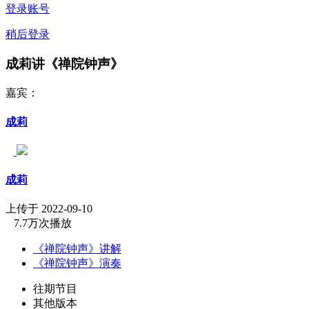
登录账号
稍后登录
成莉讲《禅院钟声》
嘉宾：
成莉
成莉
上传于 2022-09-10
7.7万次播放
《禅院钟声》讲解
《禅院钟声》演奏
往期节目
其他版本