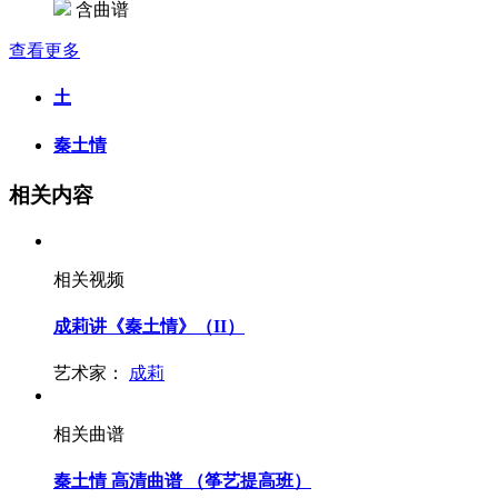
含曲谱
查看更多
土
秦土情
相关内容
相关视频
成莉讲《秦土情》（II）
艺术家：
成莉
相关曲谱
秦土情 高清曲谱 （筝艺提高班）