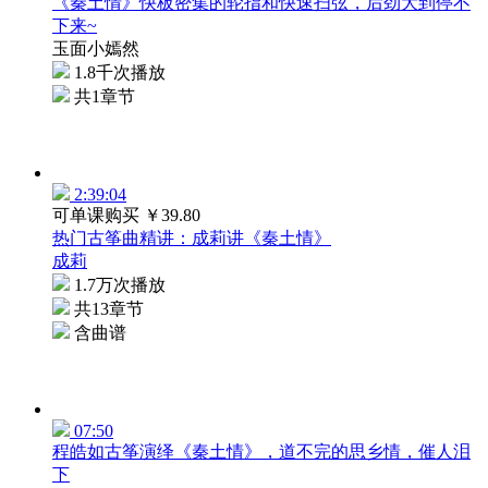
《秦土情》快板密集的轮指和快速扫弦，后劲大到停不
下来~
玉面小嫣然
1.8千次播放
共1章节
2:39:04
可单课购买
￥39.80
热门古筝曲精讲：成莉讲《秦土情》
成莉
1.7万次播放
共13章节
含曲谱
07:50
程皓如古筝演绎《秦土情》，道不完的思乡情，催人泪
下