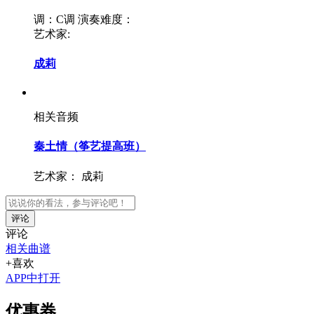
调：C调
演奏难度：
艺术家:
成莉
相关音频
秦土情（筝艺提高班）
艺术家：
成莉
评论
评论
相关曲谱
+喜欢
APP中打开
优惠券