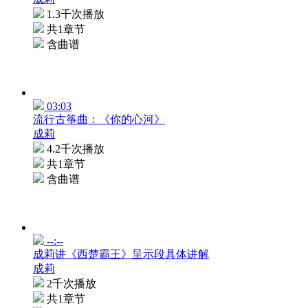
1.3千次播放
共1章节
含曲谱
03:03
流行古筝曲：《你的心河》
成莉
4.2千次播放
共1章节
含曲谱
--:--
成莉讲《西楚霸王》呈示段具体讲解
成莉
2千次播放
共1章节