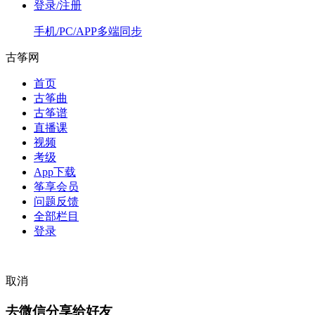
登录/注册
手机/PC/APP多端同步
古筝网
首页
古筝曲
古筝谱
直播课
视频
考级
App下载
筝享会员
问题反馈
全部栏目
登录
取消
去微信分享给好友