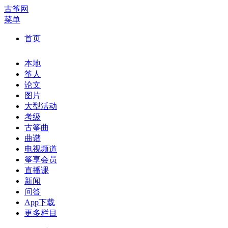
古筝网
菜单
首页
本地
筝人
论文
图片
大型活动
考级
古筝曲
曲谱
电视频道
筝享会员
直播课
新闻
问答
App下载
更多栏目