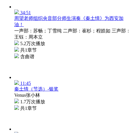
34:51
周望老师组织央音部分师生演奏《秦土情》为西安加
油！
一声部：苏畅；丁雪纯 二声部：崔杉；程皓如 三声部：
王钰：周本立
5.2万次播放
共1章节
含曲谱
11:45
秦土情（节选）-银奖
Venus张小林
1.7万次播放
共1章节