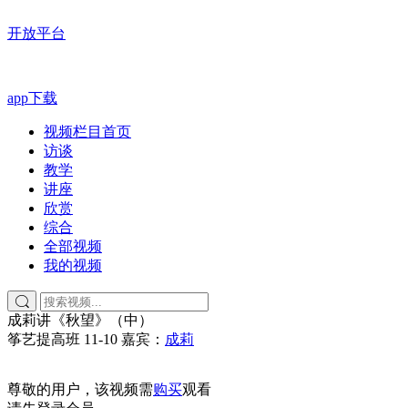
开放平台
app下载
视频栏目首页
访谈
教学
讲座
欣赏
综合
全部视频
我的视频
成莉讲《秋望》（中）
筝艺提高班
11-10
嘉宾：
成莉
尊敬的用户，该视频需
购买
观看