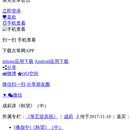
请先登录会员
立即登录
喜欢
手机查看
扫一扫 手机查看
下载古筝网APP
iphone应用下载
Android应用下载
分享
微博
QQ空间
微信扫一扫,分享朋友圈
▼
微信
成莉讲《秋望》（中）
所属专栏：
《筝艺提高班》
|
成莉
上传于2017-11-10
|
嘉宾
[播放中]
《秋望》（中）