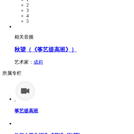
2
3
4
5
相关音频
秋望（《筝艺提高班》）
艺术家：
成莉
所属专栏
筝艺提高班