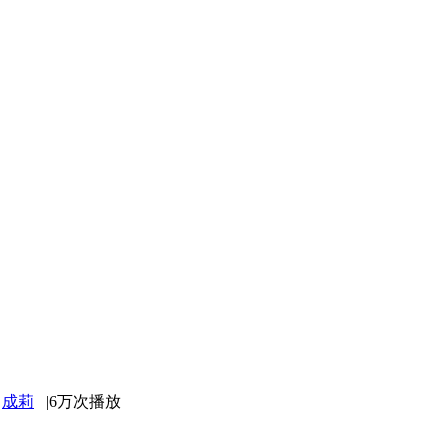
：
成莉
|
6万次播放