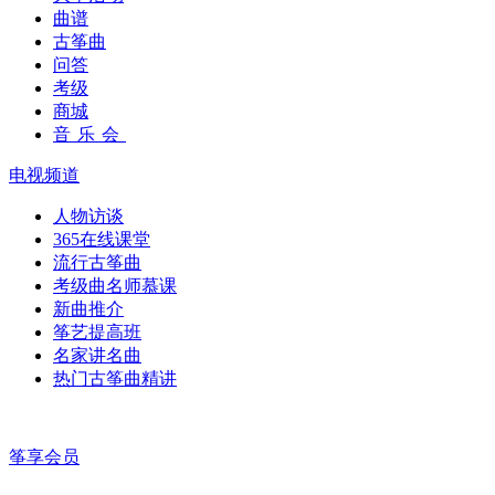
曲谱
古筝曲
问答
考级
商城
音乐会
电视频道
人物访谈
365在线课堂
流行古筝曲
考级曲名师慕课
新曲推介
筝艺提高班
名家讲名曲
热门古筝曲精讲
筝享会员