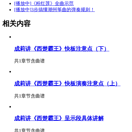
[播放中]
《粉红莲》全曲示范
[播放中]
3步搞懂潮州筝曲的弹奏规则！
相关内容
成莉讲《西楚霸王》快板注意点（下）
共1章节
含曲谱
成莉讲《西楚霸王》快板演奏注意点（上）
共1章节
含曲谱
成莉讲《西楚霸王》呈示段具体讲解
共1章节
含曲谱