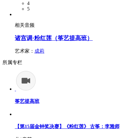
4
5
相关音频
诸宫调·粉红莲（筝艺提高班）
艺术家：
成莉
所属专栏
筝艺提高班
【第15届金钟奖决赛】《粉红莲》 古筝：李雅师