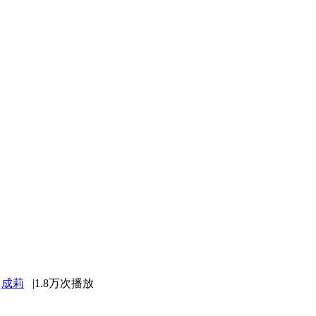
：
成莉
|
1.8万次播放