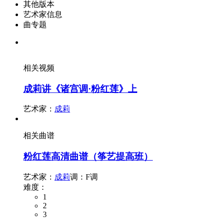
其他版本
艺术家信息
曲专题
相关视频
成莉讲《诸宫调·粉红莲》上
艺术家：
成莉
相关曲谱
粉红莲高清曲谱（筝艺提高班）
艺术家：
成莉
调：F调
难度：
1
2
3