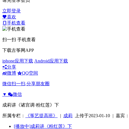
请先登录会员
立即登录
喜欢
手机查看
扫一扫 手机查看
下载古筝网APP
iphone应用下载
Android应用下载
分享
微博
QQ空间
微信扫一扫,分享朋友圈
▼
微信
成莉讲《诸宫调·粉红莲》下
所属专栏：
《筝艺提高班》
|
成莉
上传于2023-01-10
|
嘉宾
[播放中]
成莉讲《粉红莲》下