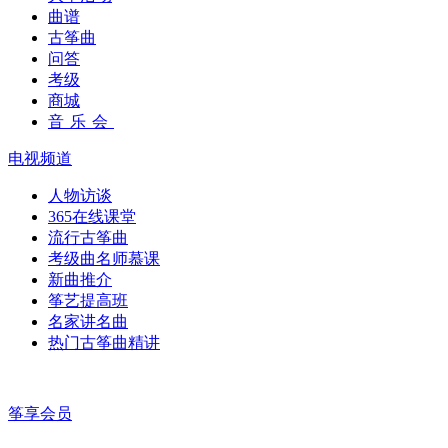
曲谱
古筝曲
问答
考级
商城
音乐会
电视频道
人物访谈
365在线课堂
流行古筝曲
考级曲名师慕课
新曲推介
筝艺提高班
名家讲名曲
热门古筝曲精讲
筝享会员