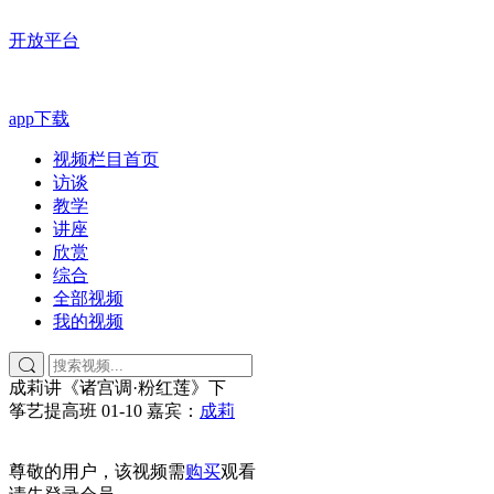
开放平台
app下载
视频栏目首页
访谈
教学
讲座
欣赏
综合
全部视频
我的视频
成莉讲《诸宫调·粉红莲》下
筝艺提高班
01-10
嘉宾：
成莉
尊敬的用户，该视频需
购买
观看