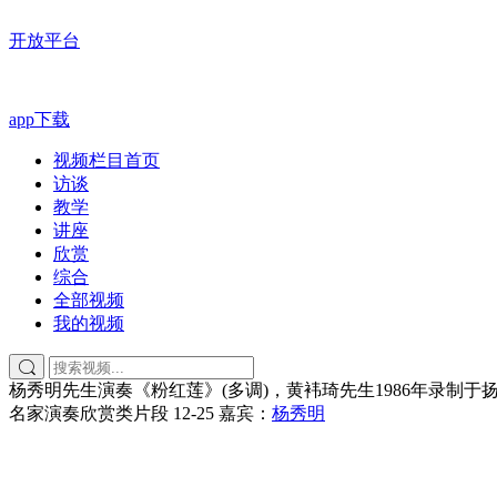
开放平台
app下载
视频栏目首页
访谈
教学
讲座
欣赏
综合
全部视频
我的视频
杨秀明先生演奏《粉红莲》(多调)，黄袆琦先生1986年录制于
名家演奏欣赏类片段
12-25
嘉宾：
杨秀明