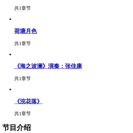
共1章节
荷塘月色
共1章节
《海之波澜》演奏：张佳康
共1章节
《浣花落》
共1章节
节目介绍