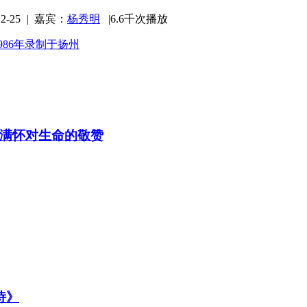
-25
|
嘉宾：
杨秀明
|
6.6千次播放
986年录制于扬州
满怀对生命的敬赞
诗》