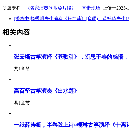
所属专栏：
《名家演奏欣赏类片段》
|
直击现场
上传于2023-12
[播放中]
杨秀明先生演奏《粉红莲》(多调)，黄袆琦先生1
相关内容
张云晰古筝演绎《苍歌引》，沉思于春的感悟，
共1章节
高百坚古筝演奏《出水莲》
共1章节
一纸薛涛笺，半卷弦上诗~楼琳古筝演绎《十离