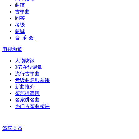
曲谱
古筝曲
问答
考级
商城
音乐会
电视频道
人物访谈
365在线课堂
流行古筝曲
考级曲名师慕课
新曲推介
筝艺提高班
名家讲名曲
热门古筝曲精讲
筝享会员