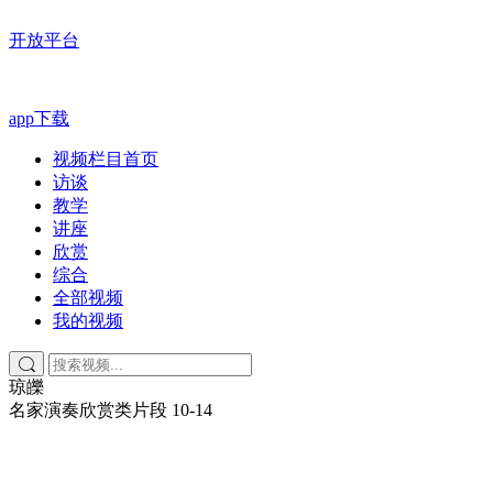
开放平台
app下载
视频栏目首页
访谈
教学
讲座
欣赏
综合
全部视频
我的视频
琼皪
名家演奏欣赏类片段
10-14