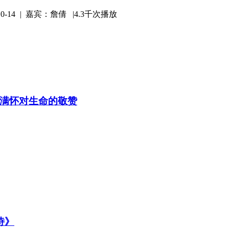
-14
|
嘉宾：詹倩 |
4.3千次播放
满怀对生命的敬赞
诗》