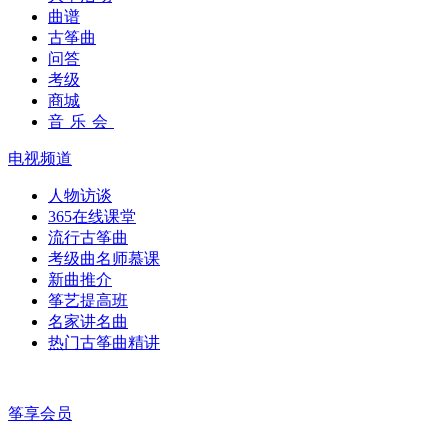
曲谱
古筝曲
问答
考级
商城
音乐会
电视频道
人物访谈
365在线课堂
流行古筝曲
考级曲名师慕课
新曲推介
筝艺提高班
名家讲名曲
热门古筝曲精讲
筝享会员