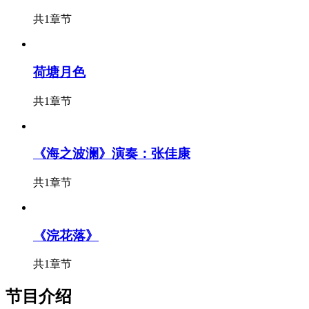
共1章节
荷塘月色
共1章节
《海之波澜》演奏：张佳康
共1章节
《浣花落》
共1章节
节目介绍