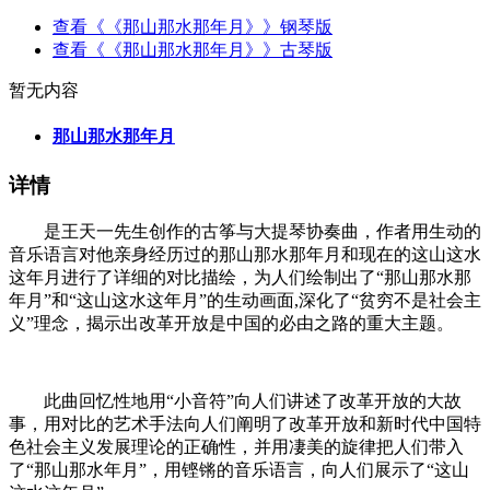
查看《《那山那水那年月》》钢琴版
查看《《那山那水那年月》》古琴版
暂无内容
那山那水那年月
详情
是王天一先生创作的古筝与大提琴协奏曲，作者用生动的
音乐语言对他亲身经历过的那山那水那年月和现在的这山这水
这年月进行了详细的对比描绘，为人们绘制出了“那山那水那
年月”和“这山这水这年月”的生动画面,深化了“贫穷不是社会主
义”理念，揭示出改革开放是中国的必由之路的重大主题。
此曲回忆性地用“小音符”向人们讲述了改革开放的大故
事，用对比的艺术手法向人们阐明了改革开放和新时代中国特
色社会主义发展理论的正确性，并用凄美的旋律把人们带入
了“那山那水年月”，用铿锵的音乐语言，向人们展示了“这山