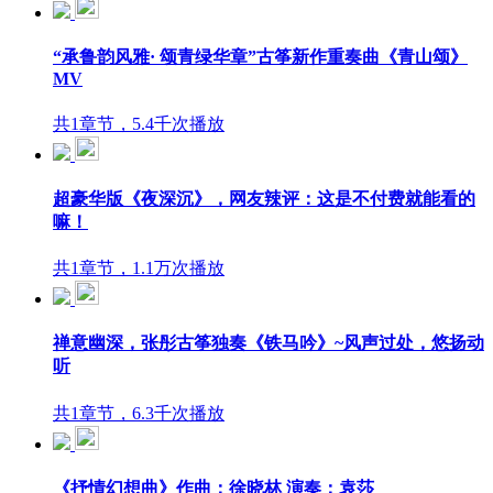
“承鲁韵风雅· 颂青绿华章”古筝新作重奏曲《青山颂》
MV
共1章节，5.4千次播放
超豪华版《夜深沉》，网友辣评：这是不付费就能看的
嘛！
共1章节，1.1万次播放
禅意幽深，张彤古筝独奏《铁马吟》~风声过处，悠扬动
听
共1章节，6.3千次播放
《抒情幻想曲》作曲：徐晓林 演奏：袁莎