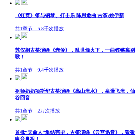
《虹霓》筝与钢琴、打击乐 陈思危曲 古筝:姚伊新
共1章节，5.8千次播放
苏仪桐古筝演绎《赤伶》，乱世烽火下，一曲铿锵离别
歌！
共1章节，9.4千次播放
祖师奶奶项斯华古筝演绎《高山流水》，泉瀑飞流，仙
谷回音
共1章节，2万次播放
首批“天命人”集结完毕，古筝演绎《云宫迅音》，致敬
电音鼻祖！