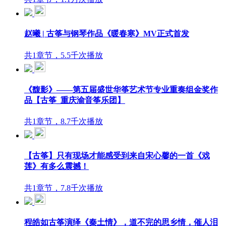
赵曦 | 古筝与钢琴作品《暖春寒》MV正式首发
共1章节，5.5千次播放
《馥影》——第五届盛世华筝艺术节专业重奏组金奖作
品【古筝_重庆渝音筝乐团】
共1章节，8.7千次播放
【古筝】只有现场才能感受到来自宋心馨的一首《戏
莲》有多么震撼！
共1章节，7.8千次播放
程皓如古筝演绎《秦土情》，道不完的思乡情，催人泪