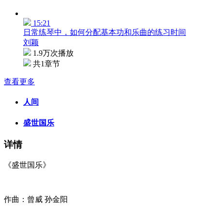
15:21
日常练琴中，如何分配基本功和乐曲的练习时间
刘颖
1.9万次播放
共1章节
查看更多
人间
盛世国乐
详情
《盛世国乐》
作曲：曾威 孙金阳