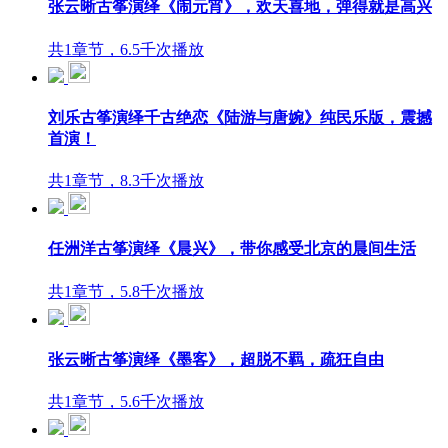
张云晰古筝演绎《闹元宵》，欢天喜地，弹得就是高兴
共1章节，6.5千次播放
刘乐古筝演绎千古绝恋《陆游与唐婉》纯民乐版，震撼
首演！
共1章节，8.3千次播放
任洲洋古筝演绎《晨兴》，带你感受北京的晨间生活
共1章节，5.8千次播放
张云晰古筝演绎《墨客》，超脱不羁，疏狂自由
共1章节，5.6千次播放