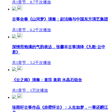
共1章节，8.7千次播放
古筝合奏《山河梦》演奏：赵洁楠与中国东方演艺集团
共1章节，6.2千次播放
深情而饱满的气韵表达，张馨丰古筝演绎《九歌·云中
君》
共1章节，5.2千次播放
《云之南》演奏：袁莎 袁莉 水晶石组合
共1章节，1万次播放
张雨轩古筝作品《赤壁怀古》：人生如梦，一尊还酹江