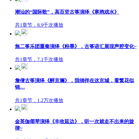
潮汕的“国际歌”，高百坚古筝演绎《寒鸦戏水》
共1章节，8.9千次播放
無二筝乐团重奏演绎《粉墨》，古筝语汇展现声腔变化~
共1章节，7.1千次播放
詹倩古筝演绎《醉京斓》，我徜徉在这京城，看繁花似
锦…
共1章节，1.2万次播放
金英伽倻琴演绎《丰收延边》，听一次就走不出来的旋
律~