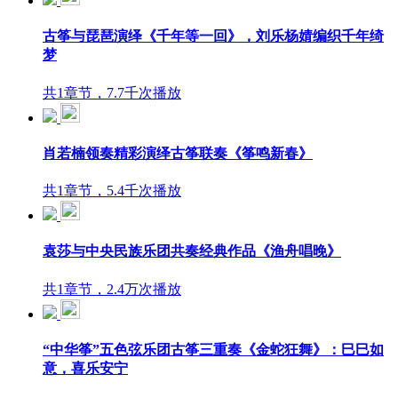
古筝与琵琶演绎《千年等一回》，刘乐杨婧编织千年绮
梦
共1章节，7.7千次播放
肖若楠领奏精彩演绎古筝联奏《筝鸣新春》
共1章节，5.4千次播放
袁莎与中央民族乐团共奏经典作品《渔舟唱晚》
共1章节，2.4万次播放
“中华筝”五色弦乐团古筝三重奏《金蛇狂舞》：巳巳如
意，喜乐安宁