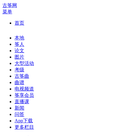
古筝网
菜单
首页
本地
筝人
论文
图片
大型活动
考级
古筝曲
曲谱
电视频道
筝享会员
直播课
新闻
问答
App下载
更多栏目