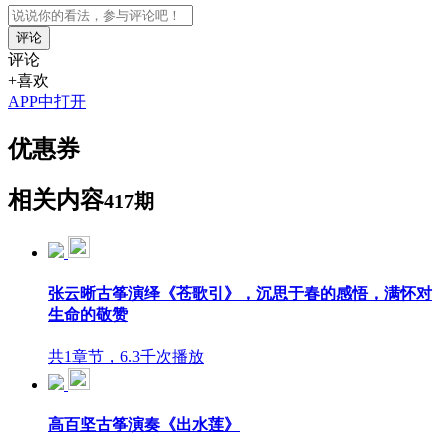
评论
评论
+喜欢
APP中打开
优惠券
相关内容
417期
张云晰古筝演绎《苍歌引》，沉思于春的感悟，满怀对
生命的敬赞
共1章节，6.3千次播放
高百坚古筝演奏《出水莲》