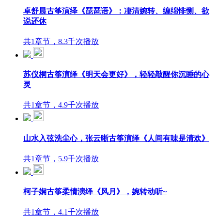
卓舒晨古筝演绎《琵琶语》：凄清婉转、缠绵悱恻、欲
说还休
共1章节，8.3千次播放
苏仪桐古筝演绎《明天会更好》，轻轻敲醒你沉睡的心
灵
共1章节，4.9千次播放
山水入弦洗尘心，张云晰古筝演绎《人间有味是清欢》
共1章节，5.9千次播放
柯子娴古筝柔情演绎《风月》，婉转动听~
共1章节，4.1千次播放