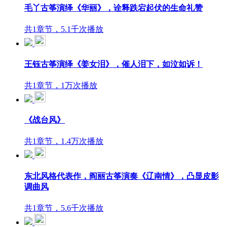
毛丫古筝演绎《华丽》，诠释跌宕起伏的生命礼赞
共1章节，5.1千次播放
王钰古筝演绎《姜女泪》，催人泪下，如泣如诉！
共1章节，1万次播放
《战台风》
共1章节，1.4万次播放
东北风格代表作，阎丽古筝演奏《辽南情》，凸显皮影
调曲风
共1章节，5.6千次播放