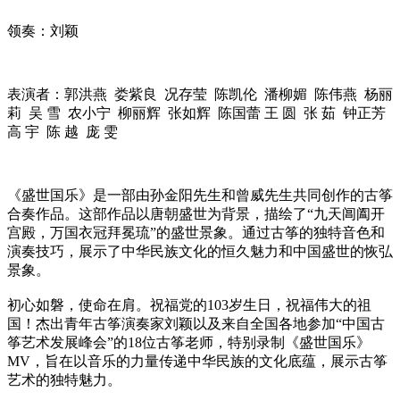
领奏：刘颖
表演者：郭洪燕 娄紫良 况存莹 陈凯伦 潘柳媚 陈伟燕 杨丽
莉 吴 雪 农小宁 柳丽辉 张如辉 陈国蕾 王 圆 张 茹 钟正芳
高 宇 陈 越 庞 雯
《盛世国乐》是一部由孙金阳先生和曾威先生共同创作的古筝
合奏作品。这部作品以唐朝盛世为背景，描绘了“九天阊阖开
宫殿，万国衣冠拜冕琉”的盛世景象。通过古筝的独特音色和
演奏技巧，展示了中华民族文化的恒久魅力和中国盛世的恢弘
景象。
初心如磐，使命在肩。祝福党的103岁生日，祝福伟大的祖
国！杰出青年古筝演奏家刘颖以及来自全国各地参加“中国古
筝艺术发展峰会”的18位古筝老师，特别录制《盛世国乐》
MV，旨在以音乐的力量传递中华民族的文化底蕴，展示古筝
艺术的独特魅力。