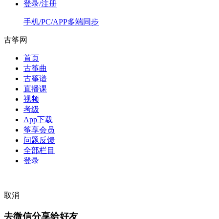
登录/注册
手机/PC/APP多端同步
古筝网
首页
古筝曲
古筝谱
直播课
视频
考级
App下载
筝享会员
问题反馈
全部栏目
登录
取消
去微信分享给好友