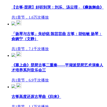
【古筝·琵琶】好听到哭：刘乐、汤云理 - 《彝族舞曲》
共1章节，1.6万次播放
「扬琴与古筝」朱砂痣 陈芸芸曲 古筝：胡钰敏 扬琴：
侴婉宁（文静）
共1章节，7.1千次播放
《塞上曲》琵琶古筝二重奏——平湖派琵琶艺术演奏人
才培养系列音乐会三
共1章节，6.9千次播放
古筝高度还原古琴曲《归来》
共1章节，1.1万次播放