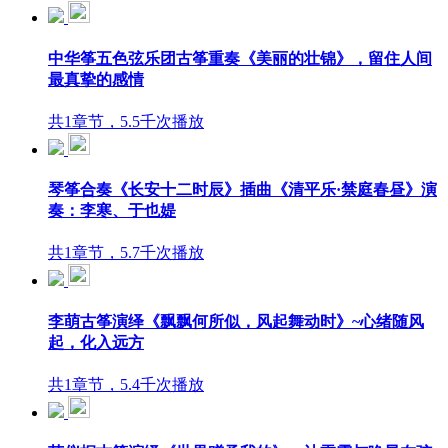
中华筝五色弦乐团古筝重奏《美丽的壮锦》，留住人间
最真挚的感情
共1章节，5.5千次播放
琴筝合奏《长安十二时辰》插曲《清平乐·禁庭春昼》演
奏：李寒、于也媞
共1章节，5.7千次播放
李萌古筝演绎《飘飘何所似，风起舞动时》~心绪随风
起，化入远方
共1章节，5.4千次播放