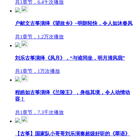
共1章节，6.4千次播放
户献文古筝演绎《望故乡》~明朗轻快，令人如沐春风
共1章节，1.2万次播放
刘乐古筝演绎《风月》，“与谁同坐，明月清风我”
共1章节，1万次播放
程皓如古筝演绎《兰陵王》，身临其境，令人动情动
容！
共1章节，7.3千次播放
【古筝】国家队小哥哥刘乐演奏超级好听的《翠语》