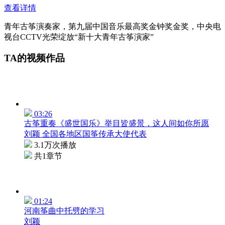
查看详情
青年古筝演奏家，第九届中国音乐最高奖金钟奖金奖，中央电
视台CCTV光荣绽放“新十大青年古筝演家”
TA的视频作品
03:26
古筝重奏《盛世国乐》举目皆盛景，这人间如你所愿
刘颖 全国各地区国筝传承大使代表
3.1万次播放
共1章节
01:24
河南筝曲中托劈的学习
刘颖