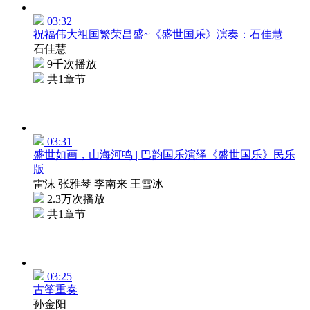
03:32
祝福伟大祖国繁荣昌盛~《盛世国乐》演奏：石佳慧
石佳慧
9千次播放
共1章节
03:31
盛世如画，山海河鸣 | 巴韵国乐演绎《盛世国乐》民乐
版
雷沫 张雅琴 李南来 王雪冰
2.3万次播放
共1章节
03:25
古筝重奏
孙金阳