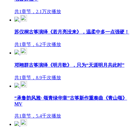
共1章节，2.1万次播放
苏仪桐古筝演绎《若月亮没来》，温柔中多一点强硬！
共1章节，6.2千次播放
邓翊群古筝演绎《明月歌》，只为“天涯明月共此时”
共1章节，8.9千次播放
“承鲁韵风雅· 颂青绿华章”古筝新作重奏曲《青山颂》
MV
共1章节，5.4千次播放