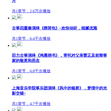
月
共1章节，2.6万次播放
古筝四重奏演绎《绣荷包》~欢快动听，细腻优雅
共1章节，6.4千次播放
田力古筝演绎《鸿雁捎书》，寄托对父亲曹正及前辈筝
家的敬意和思念
共1章节，6.8千次播放
上海音乐学院筝乐团演绎《风中的银桥》，梦境中的光
影交错~
共1章节，4.7千次播放