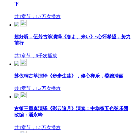
下
共1章节，1.7万次播放
超好听，伍芳古筝演绎《春よ、来い》~心怀希望，努力
前行
共1章节，6千次播放
苏仪桐古筝演绎《步步生莲》，修心禅乐，委婉清丽
共1章节，1.2万次播放
古筝三重奏演绎《彩云追月》演奏：中华筝五色弦乐团
改编：潘永峰
共1章节，1.5万次播放