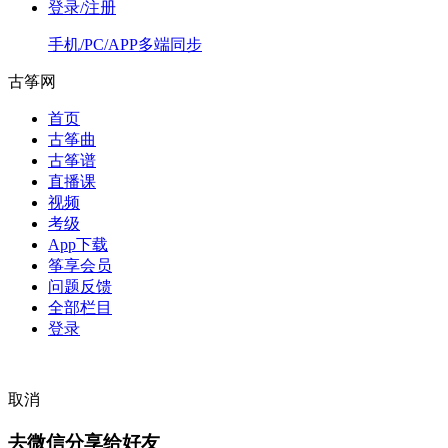
登录/注册
手机/PC/APP多端同步
古筝网
首页
古筝曲
古筝谱
直播课
视频
考级
App下载
筝享会员
问题反馈
全部栏目
登录
取消
去微信分享给好友