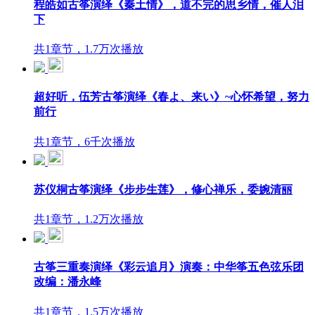
程皓如古筝演绎《秦土情》，道不完的思乡情，催人泪
下
共1章节，1.7万次播放
超好听，伍芳古筝演绎《春よ、来い》~心怀希望，努力
前行
共1章节，6千次播放
苏仪桐古筝演绎《步步生莲》，修心禅乐，委婉清丽
共1章节，1.2万次播放
古筝三重奏演绎《彩云追月》演奏：中华筝五色弦乐团
改编：潘永峰
共1章节，1.5万次播放