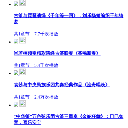
古筝与琵琶演绎《千年等一回》，刘乐杨婧编织千年绮
梦
共1章节，7.7千次播放
肖若楠领奏精彩演绎古筝联奏《筝鸣新春》
共1章节，5.4千次播放
袁莎与中央民族乐团共奏经典作品《渔舟唱晚》
共1章节，2.4万次播放
“中华筝”五色弦乐团古筝三重奏《金蛇狂舞》：巳巳如
意，喜乐安宁