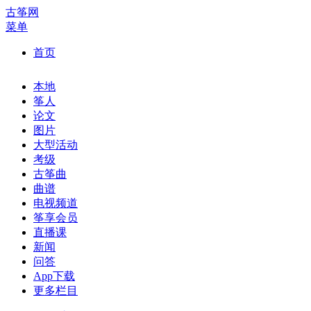
古筝网
菜单
首页
本地
筝人
论文
图片
大型活动
考级
古筝曲
曲谱
电视频道
筝享会员
直播课
新闻
问答
App下载
更多栏目