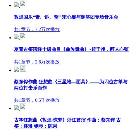
敦煌国乐“素、诉、塑” 宋心馨与溯筝团专场音乐会
共1章节，7.2万次播放
夏菁古筝演绎十级曲目《彝族舞曲》~超干净，醉人心弦
共1章节，2.6万次播放
蔡东铧作曲 狂想曲《三星堆—面具》——为四位古筝与
两位打击乐而作
共1章节，6.5千次播放
古筝狂想曲《敦煌·惊梦》浙江首演 作曲：蔡东铧 古
筝：楼琳 钢琴：陈果