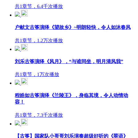
共1章节，6.4千次播放
户献文古筝演绎《望故乡》~明朗轻快，令人如沐春风
共1章节，1.2万次播放
刘乐古筝演绎《风月》，“与谁同坐，明月清风我”
共1章节，1万次播放
程皓如古筝演绎《兰陵王》，身临其境，令人动情动
容！
共1章节，7.3千次播放
【古筝】国家队小哥哥刘乐演奏超级好听的《翠语》