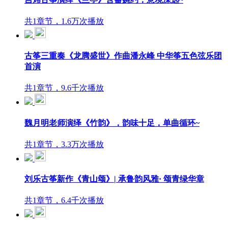
共1章节，1.6万次播放
古筝三重奏《龙腾盛世》作曲潘永峰 中华筝五色弦乐团
首演
共1章节，9.6千次播放
魏月明老师演绎《竹韵》，韵味十足，单曲循环~
共1章节，3.3万次播放
刘乐古筝新作《青山颂》| 承鲁韵风雅· 颂青绿华章
共1章节，6.4千次播放