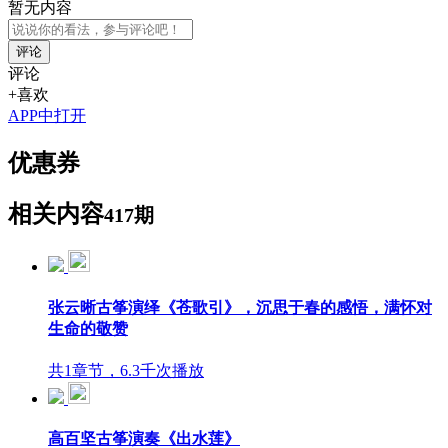
暂无内容
评论
评论
+喜欢
APP中打开
优惠券
相关内容
417期
张云晰古筝演绎《苍歌引》，沉思于春的感悟，满怀对
生命的敬赞
共1章节，6.3千次播放
高百坚古筝演奏《出水莲》