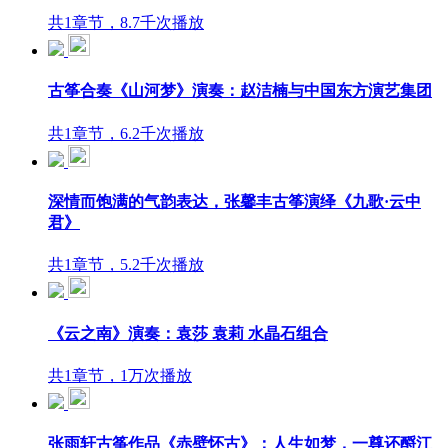
共1章节，8.7千次播放
古筝合奏《山河梦》演奏：赵洁楠与中国东方演艺集团
共1章节，6.2千次播放
深情而饱满的气韵表达，张馨丰古筝演绎《九歌·云中
君》
共1章节，5.2千次播放
《云之南》演奏：袁莎 袁莉 水晶石组合
共1章节，1万次播放
张雨轩古筝作品《赤壁怀古》：人生如梦，一尊还酹江