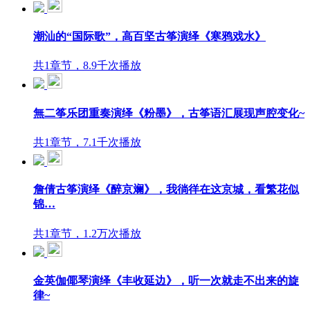
潮汕的“国际歌”，高百坚古筝演绎《寒鸦戏水》
共1章节，8.9千次播放
無二筝乐团重奏演绎《粉墨》，古筝语汇展现声腔变化~
共1章节，7.1千次播放
詹倩古筝演绎《醉京斓》，我徜徉在这京城，看繁花似
锦…
共1章节，1.2万次播放
金英伽倻琴演绎《丰收延边》，听一次就走不出来的旋
律~