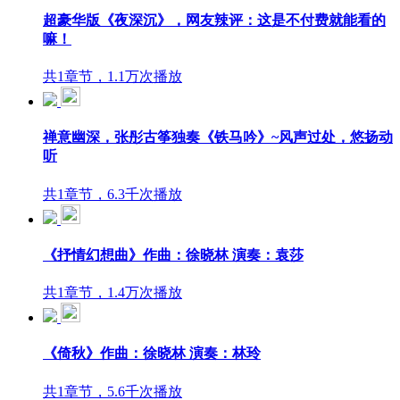
超豪华版《夜深沉》，网友辣评：这是不付费就能看的
嘛！
共1章节，1.1万次播放
禅意幽深，张彤古筝独奏《铁马吟》~风声过处，悠扬动
听
共1章节，6.3千次播放
《抒情幻想曲》作曲：徐晓林 演奏：袁莎
共1章节，1.4万次播放
《倚秋》作曲：徐晓林 演奏：林玲
共1章节，5.6千次播放