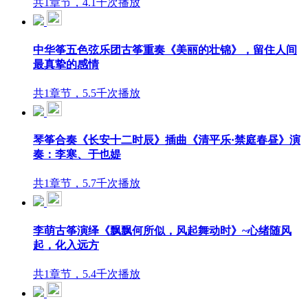
共1章节，4.1千次播放
中华筝五色弦乐团古筝重奏《美丽的壮锦》，留住人间
最真挚的感情
共1章节，5.5千次播放
琴筝合奏《长安十二时辰》插曲《清平乐·禁庭春昼》演
奏：李寒、于也媞
共1章节，5.7千次播放
李萌古筝演绎《飘飘何所似，风起舞动时》~心绪随风
起，化入远方
共1章节，5.4千次播放