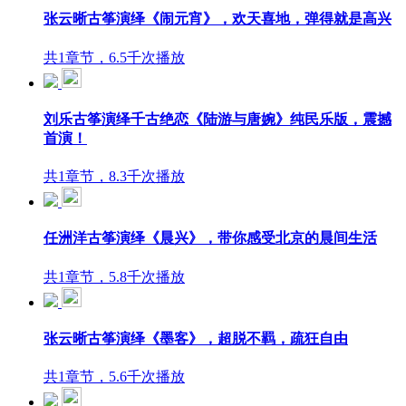
张云晰古筝演绎《闹元宵》，欢天喜地，弹得就是高兴
共1章节，6.5千次播放
刘乐古筝演绎千古绝恋《陆游与唐婉》纯民乐版，震撼
首演！
共1章节，8.3千次播放
任洲洋古筝演绎《晨兴》，带你感受北京的晨间生活
共1章节，5.8千次播放
张云晰古筝演绎《墨客》，超脱不羁，疏狂自由
共1章节，5.6千次播放