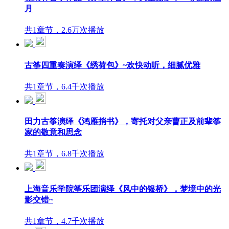
月
共1章节，2.6万次播放
古筝四重奏演绎《绣荷包》~欢快动听，细腻优雅
共1章节，6.4千次播放
田力古筝演绎《鸿雁捎书》，寄托对父亲曹正及前辈筝
家的敬意和思念
共1章节，6.8千次播放
上海音乐学院筝乐团演绎《风中的银桥》，梦境中的光
影交错~
共1章节，4.7千次播放