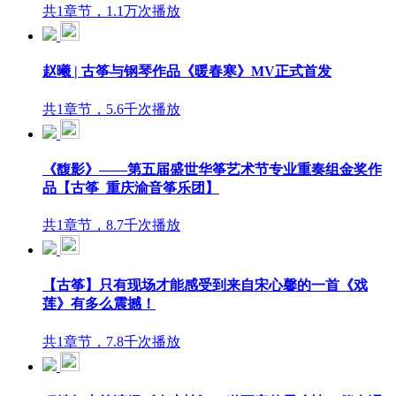
共1章节，1.1万次播放
赵曦 | 古筝与钢琴作品《暖春寒》MV正式首发
共1章节，5.6千次播放
《馥影》——第五届盛世华筝艺术节专业重奏组金奖作
品【古筝_重庆渝音筝乐团】
共1章节，8.7千次播放
【古筝】只有现场才能感受到来自宋心馨的一首《戏
莲》有多么震撼！
共1章节，7.8千次播放