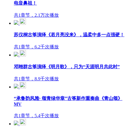
电音鼻祖！
共1章节，2.1万次播放
苏仪桐古筝演绎《若月亮没来》，温柔中多一点强硬！
共1章节，6.2千次播放
邓翊群古筝演绎《明月歌》，只为“天涯明月共此时”
共1章节，8.9千次播放
“承鲁韵风雅· 颂青绿华章”古筝新作重奏曲《青山颂》
MV
共1章节，5.4千次播放