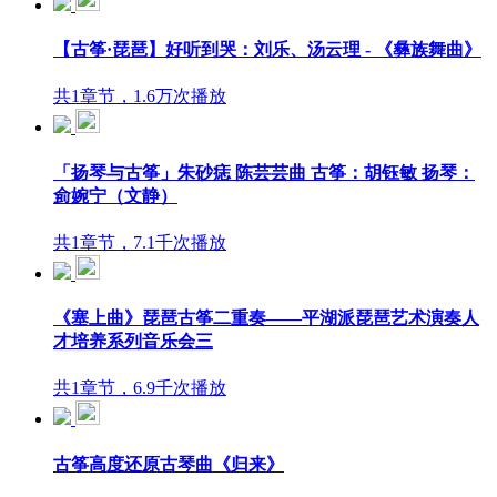
【古筝·琵琶】好听到哭：刘乐、汤云理 - 《彝族舞曲》
共1章节，1.6万次播放
「扬琴与古筝」朱砂痣 陈芸芸曲 古筝：胡钰敏 扬琴：
侴婉宁（文静）
共1章节，7.1千次播放
《塞上曲》琵琶古筝二重奏——平湖派琵琶艺术演奏人
才培养系列音乐会三
共1章节，6.9千次播放
古筝高度还原古琴曲《归来》