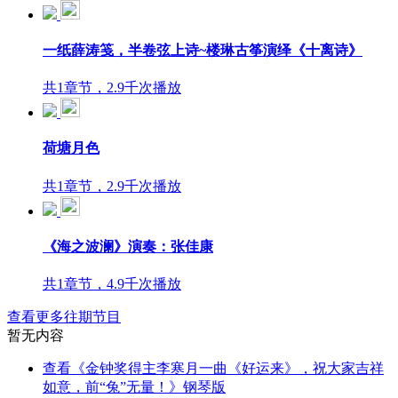
一纸薛涛笺，半卷弦上诗~楼琳古筝演绎《十离诗》
共1章节，2.9千次播放
荷塘月色
共1章节，2.9千次播放
《海之波澜》演奏：张佳康
共1章节，4.9千次播放
查看更多往期节目
暂无内容
查看《金钟奖得主李寒月一曲《好运来》，祝大家吉祥
如意，前“兔”无量！》钢琴版