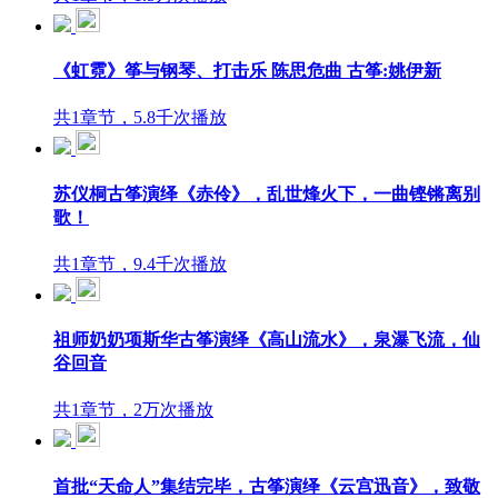
《虹霓》筝与钢琴、打击乐 陈思危曲 古筝:姚伊新
共1章节，5.8千次播放
苏仪桐古筝演绎《赤伶》，乱世烽火下，一曲铿锵离别
歌！
共1章节，9.4千次播放
祖师奶奶项斯华古筝演绎《高山流水》，泉瀑飞流，仙
谷回音
共1章节，2万次播放
首批“天命人”集结完毕，古筝演绎《云宫迅音》，致敬