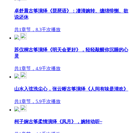
卓舒晨古筝演绎《琵琶语》：凄清婉转、缠绵悱恻、欲
说还休
共1章节，8.3千次播放
苏仪桐古筝演绎《明天会更好》，轻轻敲醒你沉睡的心
灵
共1章节，4.9千次播放
山水入弦洗尘心，张云晰古筝演绎《人间有味是清欢》
共1章节，5.9千次播放
柯子娴古筝柔情演绎《风月》，婉转动听~