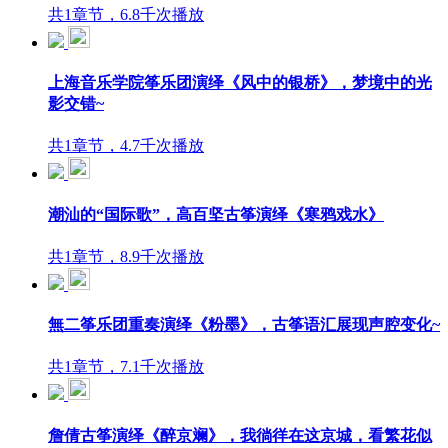
共1章节，6.8千次播放
上海音乐学院筝乐团演绎《风中的银桥》，梦境中的光
影交错~
共1章节，4.7千次播放
潮汕的“国际歌”，高百坚古筝演绎《寒鸦戏水》
共1章节，8.9千次播放
無二筝乐团重奏演绎《粉墨》，古筝语汇展现声腔变化~
共1章节，7.1千次播放
詹倩古筝演绎《醉京斓》，我徜徉在这京城，看繁花似