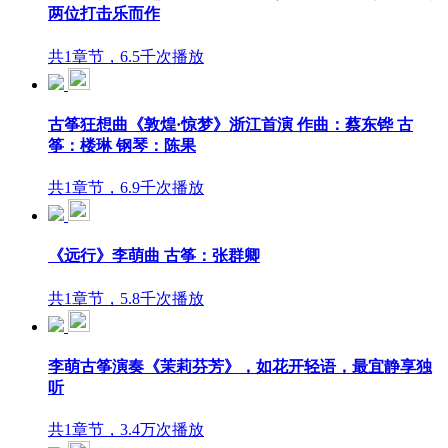
两位打击乐而作
共1章节，6.5千次播放
古筝狂想曲《敦煌·惊梦》浙江首演 作曲：蔡东铧 古
筝：楼琳 钢琴：陈果
共1章节，6.9千次播放
《远行》李萌曲 古筝：张群卿
共1章节，5.8千次播放
李萌古筝演奏《茉莉芬芳》，如花开轻语，最宜静享独
听
共1章节，3.4万次播放