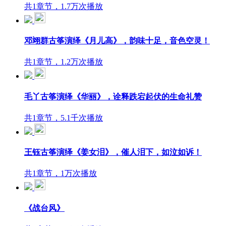
共1章节，1.7万次播放
邓翊群古筝演绎《月儿高》，韵味十足，音色空灵！
共1章节，1.2万次播放
毛丫古筝演绎《华丽》，诠释跌宕起伏的生命礼赞
共1章节，5.1千次播放
王钰古筝演绎《姜女泪》，催人泪下，如泣如诉！
共1章节，1万次播放
《战台风》