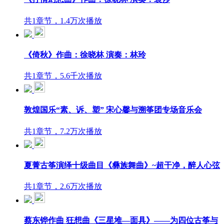
共1章节，1.4万次播放
《倚秋》作曲：徐晓林 演奏：林玲
共1章节，5.6千次播放
敦煌国乐“素、诉、塑” 宋心馨与溯筝团专场音乐会
共1章节，7.2万次播放
夏菁古筝演绎十级曲目《彝族舞曲》~超干净，醉人心弦
共1章节，2.6万次播放
蔡东铧作曲 狂想曲《三星堆—面具》——为四位古筝与