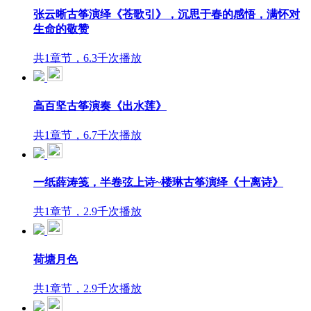
张云晰古筝演绎《苍歌引》，沉思于春的感悟，满怀对
生命的敬赞
共1章节，6.3千次播放
高百坚古筝演奏《出水莲》
共1章节，6.7千次播放
一纸薛涛笺，半卷弦上诗~楼琳古筝演绎《十离诗》
共1章节，2.9千次播放
荷塘月色
共1章节，2.9千次播放