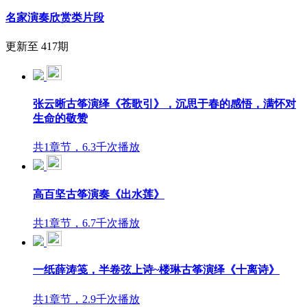
名家演奏欣赏类片段
更新至 417期
张云晰古筝演绎《苍歌引》，沉思于春的感悟，满怀对
生命的敬赞
共1章节，6.3千次播放
高百坚古筝演奏《出水莲》
共1章节，6.7千次播放
一纸薛涛笺，半卷弦上诗~楼琳古筝演绎《十离诗》
共1章节，2.9千次播放