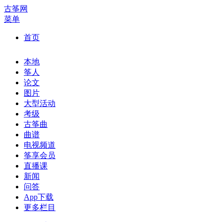
古筝网
菜单
首页
本地
筝人
论文
图片
大型活动
考级
古筝曲
曲谱
电视频道
筝享会员
直播课
新闻
问答
App下载
更多栏目