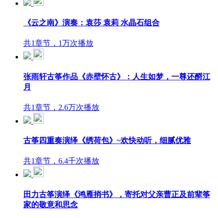
《云之南》演奏：袁莎 袁莉 水晶石组合
共1章节，1万次播放
张雨轩古筝作品《赤壁怀古》：人生如梦，一尊还酹江
月
共1章节，2.6万次播放
古筝四重奏演绎《绣荷包》~欢快动听，细腻优雅
共1章节，6.4千次播放
田力古筝演绎《鸿雁捎书》，寄托对父亲曹正及前辈筝
家的敬意和思念