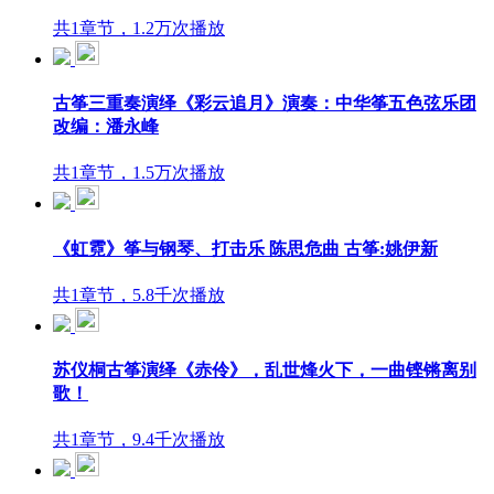
共1章节，1.2万次播放
古筝三重奏演绎《彩云追月》演奏：中华筝五色弦乐团
改编：潘永峰
共1章节，1.5万次播放
《虹霓》筝与钢琴、打击乐 陈思危曲 古筝:姚伊新
共1章节，5.8千次播放
苏仪桐古筝演绎《赤伶》，乱世烽火下，一曲铿锵离别
歌！
共1章节，9.4千次播放