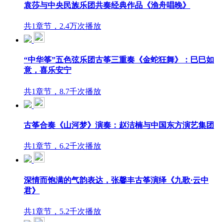
袁莎与中央民族乐团共奏经典作品《渔舟唱晚》
共1章节，2.4万次播放
“中华筝”五色弦乐团古筝三重奏《金蛇狂舞》：巳巳如
意，喜乐安宁
共1章节，8.7千次播放
古筝合奏《山河梦》演奏：赵洁楠与中国东方演艺集团
共1章节，6.2千次播放
深情而饱满的气韵表达，张馨丰古筝演绎《九歌·云中
君》
共1章节，5.2千次播放