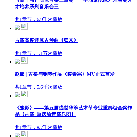
《塞上曲》琵琶古筝二重奏——平湖派琵琶艺术演奏人
才培养系列音乐会三
共1章节，6.9千次播放
古筝高度还原古琴曲《归来》
共1章节，1.1万次播放
赵曦 | 古筝与钢琴作品《暖春寒》MV正式首发
共1章节，5.6千次播放
《馥影》——第五届盛世华筝艺术节专业重奏组金奖作
品【古筝_重庆渝音筝乐团】
共1章节，8.7千次播放