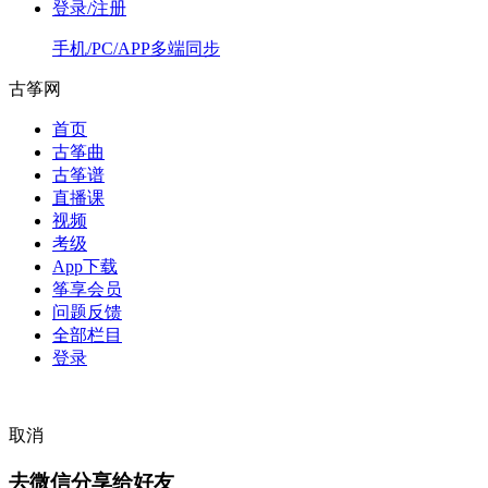
登录/注册
手机/PC/APP多端同步
古筝网
首页
古筝曲
古筝谱
直播课
视频
考级
App下载
筝享会员
问题反馈
全部栏目
登录
取消
去微信分享给好友