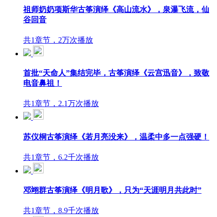
祖师奶奶项斯华古筝演绎《高山流水》，泉瀑飞流，仙
谷回音
共1章节，2万次播放
首批“天命人”集结完毕，古筝演绎《云宫迅音》，致敬
电音鼻祖！
共1章节，2.1万次播放
苏仪桐古筝演绎《若月亮没来》，温柔中多一点强硬！
共1章节，6.2千次播放
邓翊群古筝演绎《明月歌》，只为“天涯明月共此时”
共1章节，8.9千次播放