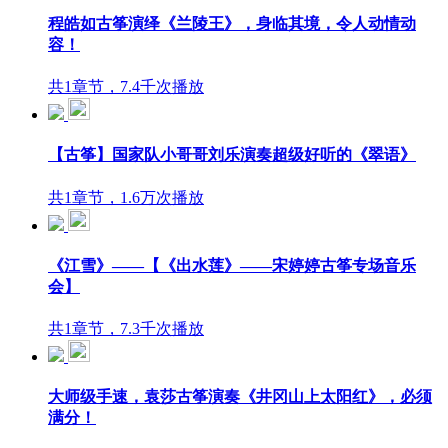
程皓如古筝演绎《兰陵王》，身临其境，令人动情动
容！
共1章节，7.4千次播放
【古筝】国家队小哥哥刘乐演奏超级好听的《翠语》
共1章节，1.6万次播放
《江雪》——【《出水莲》——宋婷婷古筝专场音乐
会】
共1章节，7.3千次播放
大师级手速，袁莎古筝演奏《井冈山上太阳红》，必须
满分！