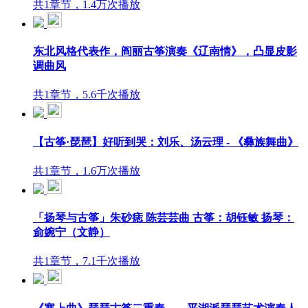
共1章节，1.4万次播放
东北风格代表作，阎丽古筝演奏《辽南情》，凸显皮影
调曲风
共1章节，5.6千次播放
【古筝·琵琶】好听到哭：刘乐、汤云理 - 《彝族舞曲》
共1章节，1.6万次播放
「扬琴与古筝」朱砂痣 陈芸芸曲 古筝：胡钰敏 扬琴：
侴婉宁（文静）
共1章节，7.1千次播放