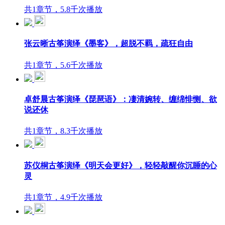
共1章节，5.8千次播放
张云晰古筝演绎《墨客》，超脱不羁，疏狂自由
共1章节，5.6千次播放
卓舒晨古筝演绎《琵琶语》：凄清婉转、缠绵悱恻、欲
说还休
共1章节，8.3千次播放
苏仪桐古筝演绎《明天会更好》，轻轻敲醒你沉睡的心
灵
共1章节，4.9千次播放