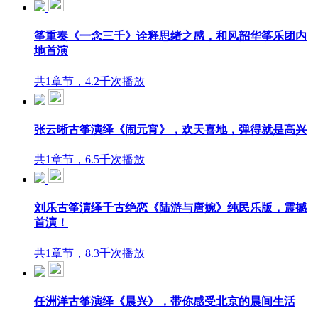
筝重奏《一念三千》诠释思绪之感，和风韶华筝乐团内
地首演
共1章节，4.2千次播放
张云晰古筝演绎《闹元宵》，欢天喜地，弹得就是高兴
共1章节，6.5千次播放
刘乐古筝演绎千古绝恋《陆游与唐婉》纯民乐版，震撼
首演！
共1章节，8.3千次播放
任洲洋古筝演绎《晨兴》，带你感受北京的晨间生活