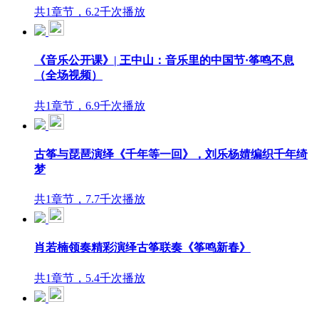
共1章节，6.2千次播放
《音乐公开课》| 王中山：音乐里的中国节·筝鸣不息
（全场视频）
共1章节，6.9千次播放
古筝与琵琶演绎《千年等一回》，刘乐杨婧编织千年绮
梦
共1章节，7.7千次播放
肖若楠领奏精彩演绎古筝联奏《筝鸣新春》
共1章节，5.4千次播放