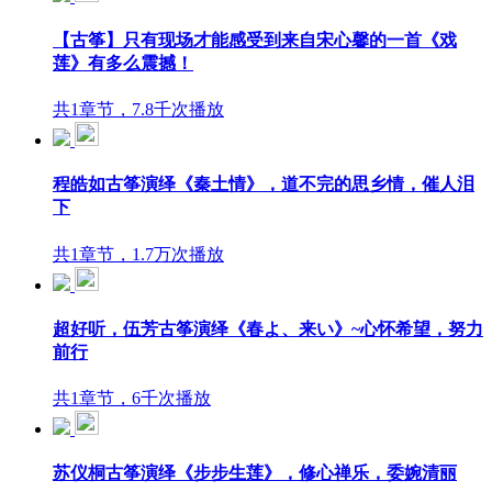
【古筝】只有现场才能感受到来自宋心馨的一首《戏
莲》有多么震撼！
共1章节，7.8千次播放
程皓如古筝演绎《秦土情》，道不完的思乡情，催人泪
下
共1章节，1.7万次播放
超好听，伍芳古筝演绎《春よ、来い》~心怀希望，努力
前行
共1章节，6千次播放
苏仪桐古筝演绎《步步生莲》，修心禅乐，委婉清丽