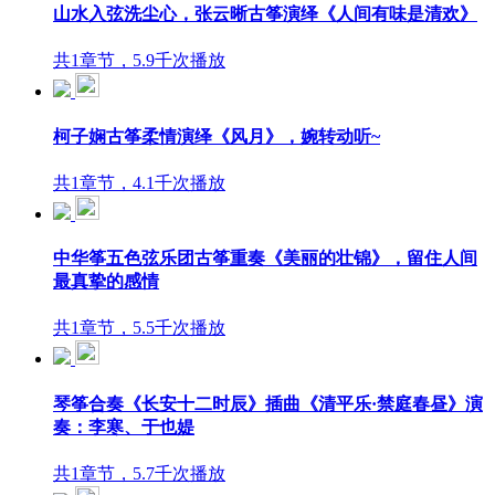
山水入弦洗尘心，张云晰古筝演绎《人间有味是清欢》
共1章节，5.9千次播放
柯子娴古筝柔情演绎《风月》，婉转动听~
共1章节，4.1千次播放
中华筝五色弦乐团古筝重奏《美丽的壮锦》，留住人间
最真挚的感情
共1章节，5.5千次播放
琴筝合奏《长安十二时辰》插曲《清平乐·禁庭春昼》演
奏：李寒、于也媞
共1章节，5.7千次播放