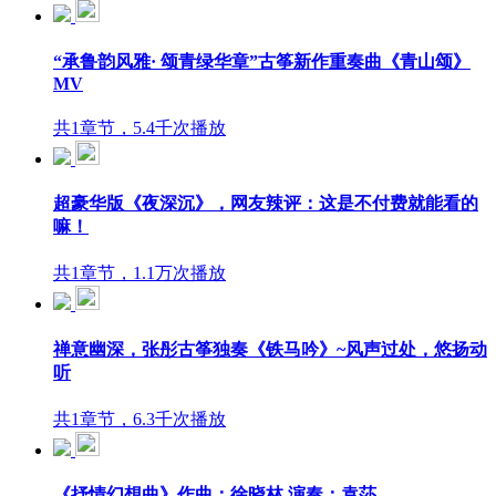
“承鲁韵风雅· 颂青绿华章”古筝新作重奏曲《青山颂》
MV
共1章节，5.4千次播放
超豪华版《夜深沉》，网友辣评：这是不付费就能看的
嘛！
共1章节，1.1万次播放
禅意幽深，张彤古筝独奏《铁马吟》~风声过处，悠扬动
听
共1章节，6.3千次播放
《抒情幻想曲》作曲：徐晓林 演奏：袁莎