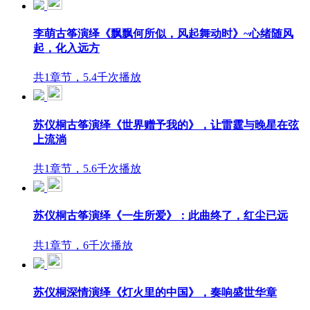
李萌古筝演绎《飘飘何所似，风起舞动时》~心绪随风
起，化入远方
共1章节，5.4千次播放
苏仪桐古筝演绎《世界赠予我的》，让雷霆与晚星在弦
上流淌
共1章节，5.6千次播放
苏仪桐古筝演绎《一生所爱》：此曲终了，红尘已远
共1章节，6千次播放
苏仪桐深情演绎《灯火里的中国》，奏响盛世华章