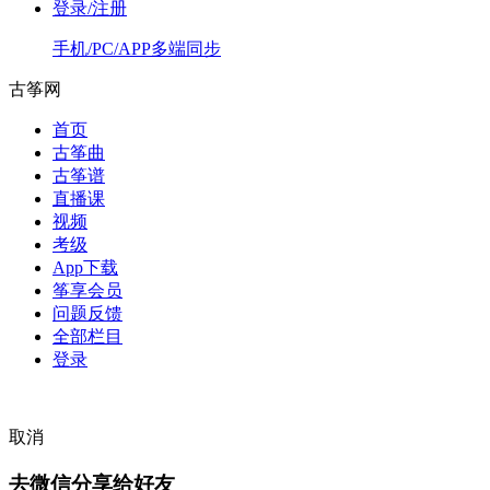
登录/注册
手机/PC/APP多端同步
古筝网
首页
古筝曲
古筝谱
直播课
视频
考级
App下载
筝享会员
问题反馈
全部栏目
登录
取消
去微信分享给好友