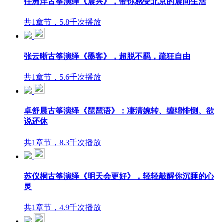
任洲洋古筝演绎《晨兴》，带你感受北京的晨间生活
共1章节，5.8千次播放
张云晰古筝演绎《墨客》，超脱不羁，疏狂自由
共1章节，5.6千次播放
卓舒晨古筝演绎《琵琶语》：凄清婉转、缠绵悱恻、欲
说还休
共1章节，8.3千次播放
苏仪桐古筝演绎《明天会更好》，轻轻敲醒你沉睡的心
灵
共1章节，4.9千次播放