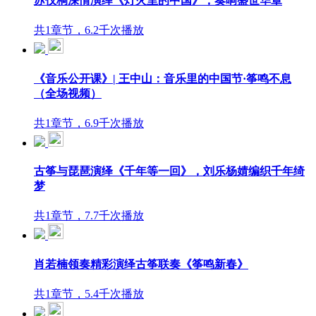
苏仪桐深情演绎《灯火里的中国》，奏响盛世华章
共1章节，6.2千次播放
《音乐公开课》| 王中山：音乐里的中国节·筝鸣不息
（全场视频）
共1章节，6.9千次播放
古筝与琵琶演绎《千年等一回》，刘乐杨婧编织千年绮
梦
共1章节，7.7千次播放
肖若楠领奏精彩演绎古筝联奏《筝鸣新春》
共1章节，5.4千次播放