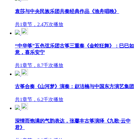
袁莎与中央民族乐团共奏经典作品《渔舟唱晚》
共1章节，2.4万次播放
“中华筝”五色弦乐团古筝三重奏《金蛇狂舞》：巳巳如
意，喜乐安宁
共1章节，8.7千次播放
古筝合奏《山河梦》演奏：赵洁楠与中国东方演艺集团
共1章节，6.2千次播放
深情而饱满的气韵表达，张馨丰古筝演绎《九歌·云中
君》