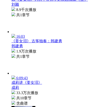
刘颖
8.9千次播放
共1章节
16:03
《姜女泪》 古筝独奏：韩建勇
韩建勇
1.9万次播放
共1章节
6:09:43
成莉讲《姜女泪》
成莉
33.3万次播放
共10章节
含曲谱