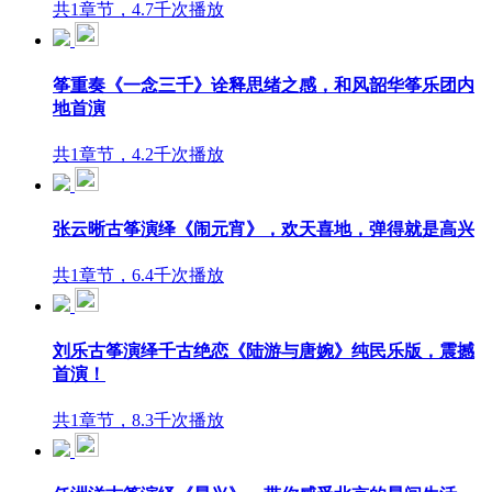
共1章节，4.7千次播放
筝重奏《一念三千》诠释思绪之感，和风韶华筝乐团内
地首演
共1章节，4.2千次播放
张云晰古筝演绎《闹元宵》，欢天喜地，弹得就是高兴
共1章节，6.4千次播放
刘乐古筝演绎千古绝恋《陆游与唐婉》纯民乐版，震撼
首演！
共1章节，8.3千次播放