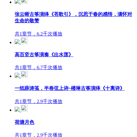
张云晰古筝演绎《苍歌引》，沉思于春的感悟，满怀对
生命的敬赞
共1章节，6.2千次播放
高百坚古筝演奏《出水莲》
共1章节，6.7千次播放
一纸薛涛笺，半卷弦上诗~楼琳古筝演绎《十离诗》
共1章节，2.9千次播放
荷塘月色
共1章节，2.9千次播放