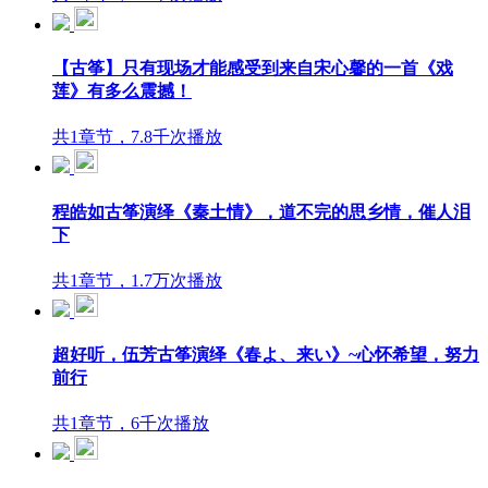
【古筝】只有现场才能感受到来自宋心馨的一首《戏
莲》有多么震撼！
共1章节，7.8千次播放
程皓如古筝演绎《秦土情》，道不完的思乡情，催人泪
下
共1章节，1.7万次播放
超好听，伍芳古筝演绎《春よ、来い》~心怀希望，努力
前行
共1章节，6千次播放