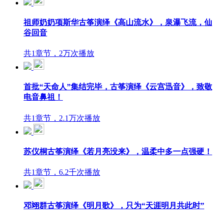
祖师奶奶项斯华古筝演绎《高山流水》，泉瀑飞流，仙
谷回音
共1章节，2万次播放
首批“天命人”集结完毕，古筝演绎《云宫迅音》，致敬
电音鼻祖！
共1章节，2.1万次播放
苏仪桐古筝演绎《若月亮没来》，温柔中多一点强硬！
共1章节，6.2千次播放
邓翊群古筝演绎《明月歌》，只为“天涯明月共此时”