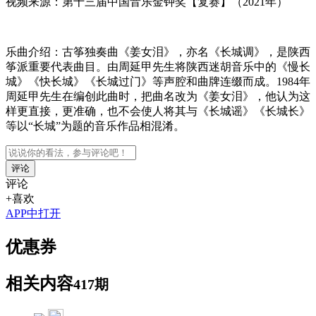
视频来源：第十三届中国音乐金钟奖【复赛】（2021年）
乐曲介绍：古筝独奏曲《姜女泪》，亦名《长城调》，是陕西
筝派重要代表曲目。由周延甲先生将陕西迷胡音乐中的《慢长
城》《快长城》《长城过门》等声腔和曲牌连缀而成。1984年
周延甲先生在编创此曲时，把曲名改为《姜女泪》，他认为这
样更直接，更准确，也不会使人将其与《长城谣》《长城长》
等以“长城”为题的音乐作品相混淆。
评论
评论
+喜欢
APP中打开
优惠券
相关内容
417期