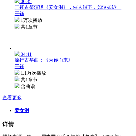
06:35
王钰古筝演绎《姜女泪》，催人泪下，如泣如诉！
王钰
1万次播放
共1章节
04:41
流行古筝曲：《为你而来》
王钰
1.1万次播放
共1章节
含曲谱
查看更多
姜女泪
详情