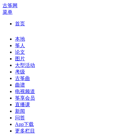
古筝网
菜单
首页
本地
筝人
论文
图片
大型活动
考级
古筝曲
曲谱
电视频道
筝享会员
直播课
新闻
问答
App下载
更多栏目