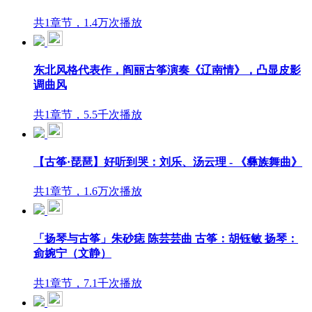
共1章节，1.4万次播放
东北风格代表作，阎丽古筝演奏《辽南情》，凸显皮影
调曲风
共1章节，5.5千次播放
【古筝·琵琶】好听到哭：刘乐、汤云理 - 《彝族舞曲》
共1章节，1.6万次播放
「扬琴与古筝」朱砂痣 陈芸芸曲 古筝：胡钰敏 扬琴：
侴婉宁（文静）
共1章节，7.1千次播放