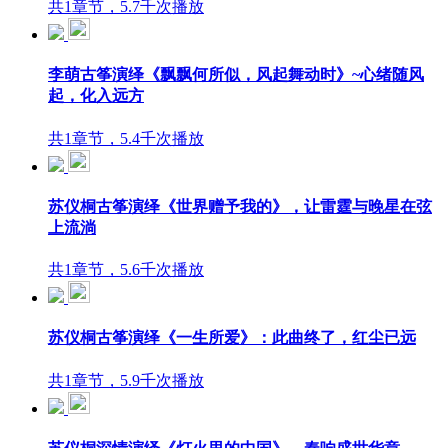
共1章节，5.7千次播放
李萌古筝演绎《飘飘何所似，风起舞动时》~心绪随风
起，化入远方
共1章节，5.4千次播放
苏仪桐古筝演绎《世界赠予我的》，让雷霆与晚星在弦
上流淌
共1章节，5.6千次播放
苏仪桐古筝演绎《一生所爱》：此曲终了，红尘已远
共1章节，5.9千次播放