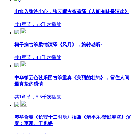
山水入弦洗尘心，张云晰古筝演绎《人间有味是清欢》
共1章节，5.8千次播放
柯子娴古筝柔情演绎《风月》，婉转动听~
共1章节，4.1千次播放
中华筝五色弦乐团古筝重奏《美丽的壮锦》，留住人间
最真挚的感情
共1章节，5.5千次播放
琴筝合奏《长安十二时辰》插曲《清平乐·禁庭春昼》演
奏：李寒、于也媞