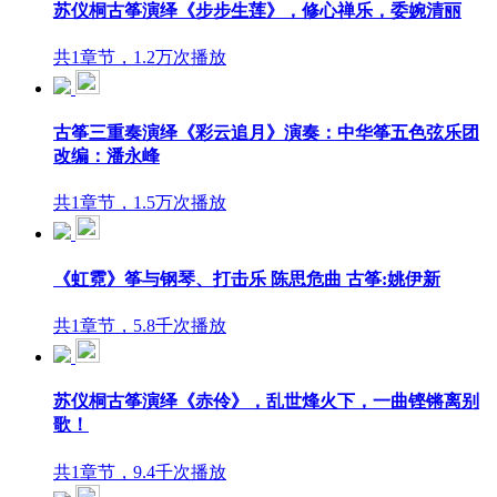
苏仪桐古筝演绎《步步生莲》，修心禅乐，委婉清丽
共1章节，1.2万次播放
古筝三重奏演绎《彩云追月》演奏：中华筝五色弦乐团
改编：潘永峰
共1章节，1.5万次播放
《虹霓》筝与钢琴、打击乐 陈思危曲 古筝:姚伊新
共1章节，5.8千次播放
苏仪桐古筝演绎《赤伶》，乱世烽火下，一曲铿锵离别
歌！
共1章节，9.4千次播放