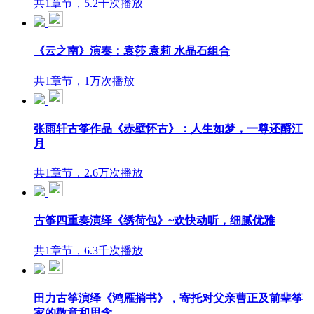
共1章节，5.2千次播放
《云之南》演奏：袁莎 袁莉 水晶石组合
共1章节，1万次播放
张雨轩古筝作品《赤壁怀古》：人生如梦，一尊还酹江
月
共1章节，2.6万次播放
古筝四重奏演绎《绣荷包》~欢快动听，细腻优雅
共1章节，6.3千次播放
田力古筝演绎《鸿雁捎书》，寄托对父亲曹正及前辈筝
家的敬意和思念