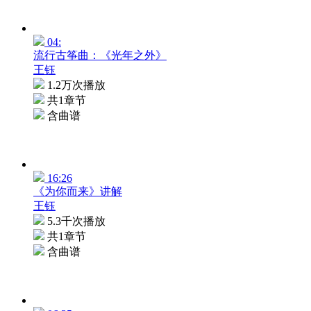
04:
流行古筝曲：《光年之外》
王钰
1.2万次播放
共1章节
含曲谱
16:26
《为你而来》讲解
王钰
5.3千次播放
共1章节
含曲谱