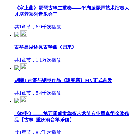
《塞上曲》琵琶古筝二重奏——平湖派琵琶艺术演奏人
才培养系列音乐会三
共1章节，6.9千次播放
古筝高度还原古琴曲《归来》
共1章节，1.1万次播放
赵曦 | 古筝与钢琴作品《暖春寒》MV正式首发
共1章节，5.4千次播放
《馥影》——第五届盛世华筝艺术节专业重奏组金奖作
品【古筝_重庆渝音筝乐团】
共1章节，8.7千次播放