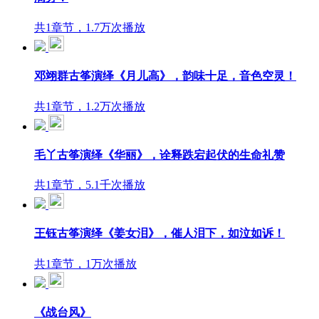
共1章节，1.7万次播放
邓翊群古筝演绎《月儿高》，韵味十足，音色空灵！
共1章节，1.2万次播放
毛丫古筝演绎《华丽》，诠释跌宕起伏的生命礼赞
共1章节，5.1千次播放
王钰古筝演绎《姜女泪》，催人泪下，如泣如诉！
共1章节，1万次播放
《战台风》