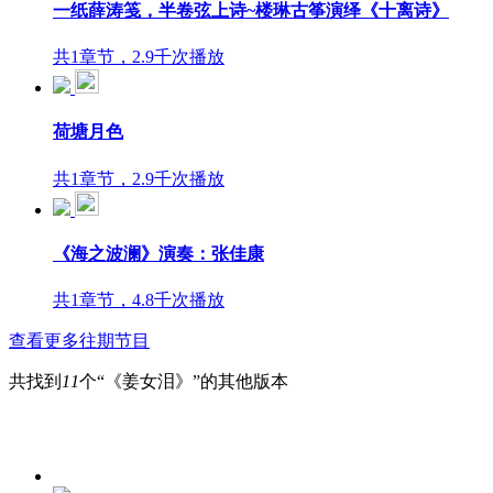
一纸薛涛笺，半卷弦上诗~楼琳古筝演绎《十离诗》
共1章节，2.9千次播放
荷塘月色
共1章节，2.9千次播放
《海之波澜》演奏：张佳康
共1章节，4.8千次播放
查看更多往期节目
共找到
11
个“《姜女泪》”的其他版本