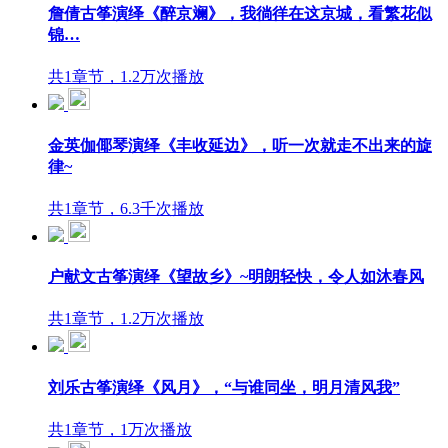
詹倩古筝演绎《醉京斓》，我徜徉在这京城，看繁花似
锦…
共1章节，1.2万次播放
金英伽倻琴演绎《丰收延边》，听一次就走不出来的旋
律~
共1章节，6.3千次播放
户献文古筝演绎《望故乡》~明朗轻快，令人如沐春风
共1章节，1.2万次播放
刘乐古筝演绎《风月》，“与谁同坐，明月清风我”
共1章节，1万次播放