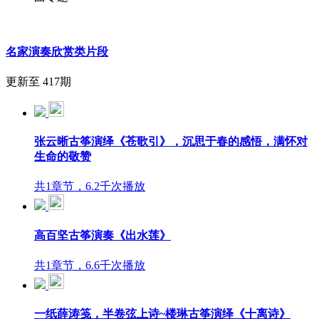
名家演奏欣赏类片段
更新至 417期
张云晰古筝演绎《苍歌引》，沉思于春的感悟，满怀对
生命的敬赞
共1章节，6.2千次播放
高百坚古筝演奏《出水莲》
共1章节，6.6千次播放
一纸薛涛笺，半卷弦上诗~楼琳古筝演绎《十离诗》