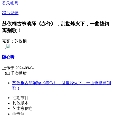
登录账号
稍后登录
苏仪桐古筝演绎《赤伶》，乱世烽火下，一曲铿锵
离别歌！
嘉宾：苏仪桐
随心听
上传于 2024-09-04
9.3千次播放
苏仪桐古筝演绎《赤伶》，乱世烽火下，一曲铿锵离别
歌！
往期节目
其他版本
艺术家信息
曲专题