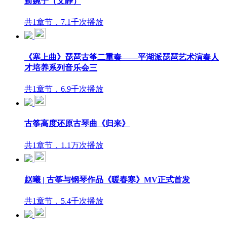
侴婉宁（文静）
共1章节，7.1千次播放
《塞上曲》琵琶古筝二重奏——平湖派琵琶艺术演奏人
才培养系列音乐会三
共1章节，6.9千次播放
古筝高度还原古琴曲《归来》
共1章节，1.1万次播放
赵曦 | 古筝与钢琴作品《暖春寒》MV正式首发
共1章节，5.4千次播放