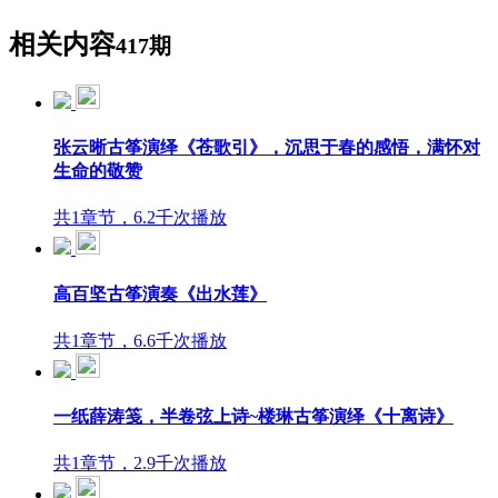
相关内容
417期
张云晰古筝演绎《苍歌引》，沉思于春的感悟，满怀对
生命的敬赞
共1章节，6.2千次播放
高百坚古筝演奏《出水莲》
共1章节，6.6千次播放
一纸薛涛笺，半卷弦上诗~楼琳古筝演绎《十离诗》
共1章节，2.9千次播放