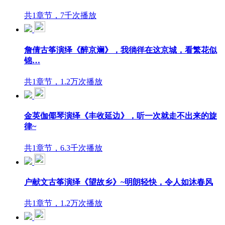
共1章节，7千次播放
詹倩古筝演绎《醉京斓》，我徜徉在这京城，看繁花似
锦…
共1章节，1.2万次播放
金英伽倻琴演绎《丰收延边》，听一次就走不出来的旋
律~
共1章节，6.3千次播放
户献文古筝演绎《望故乡》~明朗轻快，令人如沐春风
共1章节，1.2万次播放