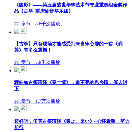
《馥影》——第五届盛世华筝艺术节专业重奏组金奖作
品【古筝_重庆渝音筝乐团】
共1章节，8.6千次播放
【古筝】只有现场才能感受到来自宋心馨的一首《戏
莲》有多么震撼！
共1章节，7.8千次播放
程皓如古筝演绎《秦土情》，道不完的思乡情，催人泪
下
共1章节，1.7万次播放
超好听，伍芳古筝演绎《春よ、来い》~心怀希望，努力
前行