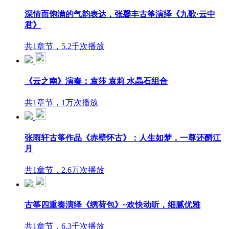
深情而饱满的气韵表达，张馨丰古筝演绎《九歌·云中
君》
共1章节，5.2千次播放
《云之南》演奏：袁莎 袁莉 水晶石组合
共1章节，1万次播放
张雨轩古筝作品《赤壁怀古》：人生如梦，一尊还酹江
月
共1章节，2.6万次播放
古筝四重奏演绎《绣荷包》~欢快动听，细腻优雅
共1章节，6.3千次播放