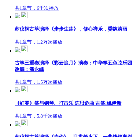
共1章节，6千次播放
苏仪桐古筝演绎《步步生莲》，修心禅乐，委婉清丽
共1章节，1.2万次播放
古筝三重奏演绎《彩云追月》演奏：中华筝五色弦乐团
改编：潘永峰
共1章节，1.5万次播放
《虹霓》筝与钢琴、打击乐 陈思危曲 古筝:姚伊新
共1章节，5.8千次播放
苏仪桐古筝演绎《赤伶》，乱世烽火下，一曲铿锵离别