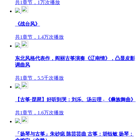
共1章节，1万次播放
《战台风》
共1章节，1.4万次播放
东北风格代表作，阎丽古筝演奏《辽南情》，凸显皮影
调曲风
共1章节，5.5千次播放
【古筝·琵琶】好听到哭：刘乐、汤云理 - 《彝族舞曲》
共1章节，1.6万次播放
「扬琴与古筝」朱砂痣 陈芸芸曲 古筝：胡钰敏 扬琴：