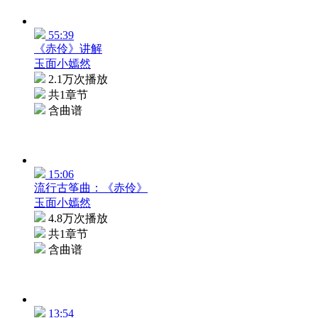
55:39
《赤伶》讲解
玉面小嫣然
2.1万次播放
共1章节
含曲谱
15:06
流行古筝曲：《赤伶》
玉面小嫣然
4.8万次播放
共1章节
含曲谱
13:54