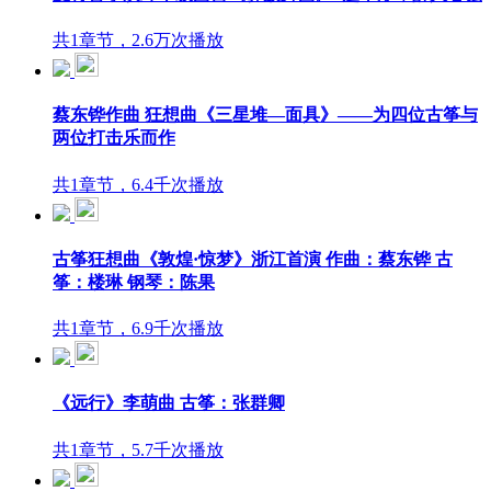
共1章节，2.6万次播放
蔡东铧作曲 狂想曲《三星堆—面具》——为四位古筝与
两位打击乐而作
共1章节，6.4千次播放
古筝狂想曲《敦煌·惊梦》浙江首演 作曲：蔡东铧 古
筝：楼琳 钢琴：陈果
共1章节，6.9千次播放
《远行》李萌曲 古筝：张群卿
共1章节，5.7千次播放