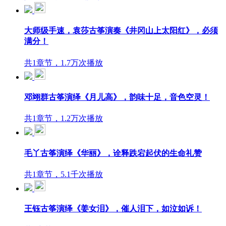
大师级手速，袁莎古筝演奏《井冈山上太阳红》，必须
满分！
共1章节，1.7万次播放
邓翊群古筝演绎《月儿高》，韵味十足，音色空灵！
共1章节，1.2万次播放
毛丫古筝演绎《华丽》，诠释跌宕起伏的生命礼赞
共1章节，5.1千次播放
王钰古筝演绎《姜女泪》，催人泪下，如泣如诉！