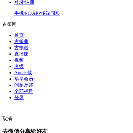
登录/注册
手机/PC/APP多端同步
古筝网
首页
古筝曲
古筝谱
直播课
视频
考级
App下载
筝享会员
问题反馈
全部栏目
登录
取消
去微信分享给好友