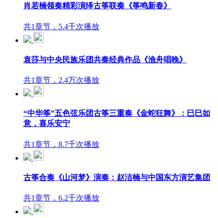
肖若楠领奏精彩演绎古筝联奏《筝鸣新春》
共1章节，5.4千次播放
袁莎与中央民族乐团共奏经典作品《渔舟唱晚》
共1章节，2.4万次播放
“中华筝”五色弦乐团古筝三重奏《金蛇狂舞》：巳巳如
意，喜乐安宁
共1章节，8.7千次播放
古筝合奏《山河梦》演奏：赵洁楠与中国东方演艺集团
共1章节，6.2千次播放