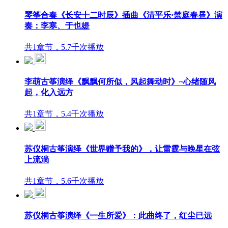
琴筝合奏《长安十二时辰》插曲《清平乐·禁庭春昼》演
奏：李寒、于也媞
共1章节，5.7千次播放
李萌古筝演绎《飘飘何所似，风起舞动时》~心绪随风
起，化入远方
共1章节，5.4千次播放
苏仪桐古筝演绎《世界赠予我的》，让雷霆与晚星在弦
上流淌
共1章节，5.6千次播放
苏仪桐古筝演绎《一生所爱》：此曲终了，红尘已远