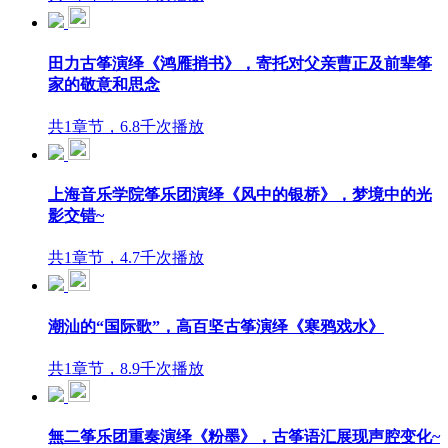
田力古筝演绎《鸿雁捎书》，寄托对父亲曹正及前辈筝
家的敬意和思念
共1章节，6.8千次播放
上海音乐学院筝乐团演绎《风中的银桥》，梦境中的光
影交错~
共1章节，4.7千次播放
潮汕的“国际歌”，高百坚古筝演绎《寒鸦戏水》
共1章节，8.9千次播放
無二筝乐团重奏演绎《粉墨》，古筝语汇展现声腔变化~