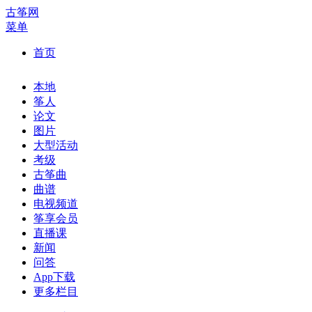
古筝网
菜单
首页
本地
筝人
论文
图片
大型活动
考级
古筝曲
曲谱
电视频道
筝享会员
直播课
新闻
问答
App下载
更多栏目