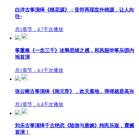
白洋古筝演绎《桃花源》：音符再现世外桃源，让人向
往~
共1章节，4.7千次播放
筝重奏《一念三千》诠释思绪之感，和风韶华筝乐团内
地首演
共1章节，4.1千次播放
张云晰古筝演绎《闹元宵》，欢天喜地，弹得就是高兴
共1章节，6.4千次播放
刘乐古筝演绎千古绝恋《陆游与唐婉》纯民乐版，震撼
首演！