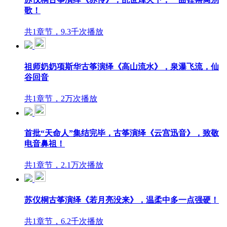
歌！
共1章节，9.3千次播放
祖师奶奶项斯华古筝演绎《高山流水》，泉瀑飞流，仙
谷回音
共1章节，2万次播放
首批“天命人”集结完毕，古筝演绎《云宫迅音》，致敬
电音鼻祖！
共1章节，2.1万次播放
苏仪桐古筝演绎《若月亮没来》，温柔中多一点强硬！
共1章节，6.2千次播放