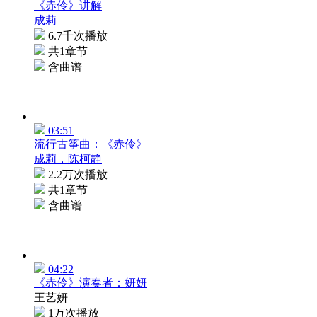
《赤伶》讲解
成莉
6.7千次播放
共1章节
含曲谱
03:51
流行古筝曲：《赤伶》
成莉，陈柯静
2.2万次播放
共1章节
含曲谱
04:22
《赤伶》演奏者：妍妍
王艺妍
1万次播放