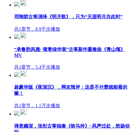
邓翊群古筝演绎《明月歌》，只为“天涯明月共此时”
共1章节，8.9千次播放
“承鲁韵风雅· 颂青绿华章”古筝新作重奏曲《青山颂》
MV
共1章节，5.4千次播放
超豪华版《夜深沉》，网友辣评：这是不付费就能看的
嘛！
共1章节，1.1万次播放
禅意幽深，张彤古筝独奏《铁马吟》~风声过处，悠扬动