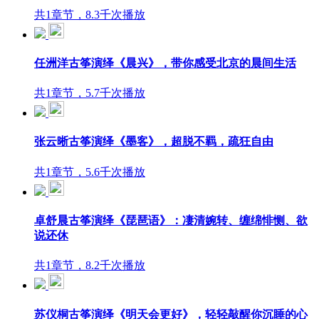
共1章节，8.3千次播放
任洲洋古筝演绎《晨兴》，带你感受北京的晨间生活
共1章节，5.7千次播放
张云晰古筝演绎《墨客》，超脱不羁，疏狂自由
共1章节，5.6千次播放
卓舒晨古筝演绎《琵琶语》：凄清婉转、缠绵悱恻、欲
说还休
共1章节，8.2千次播放
苏仪桐古筝演绎《明天会更好》，轻轻敲醒你沉睡的心