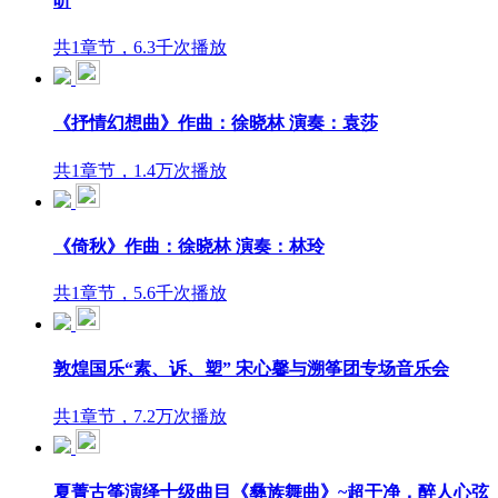
听
共1章节，6.3千次播放
《抒情幻想曲》作曲：徐晓林 演奏：袁莎
共1章节，1.4万次播放
《倚秋》作曲：徐晓林 演奏：林玲
共1章节，5.6千次播放
敦煌国乐“素、诉、塑” 宋心馨与溯筝团专场音乐会
共1章节，7.2万次播放
夏菁古筝演绎十级曲目《彝族舞曲》~超干净，醉人心弦