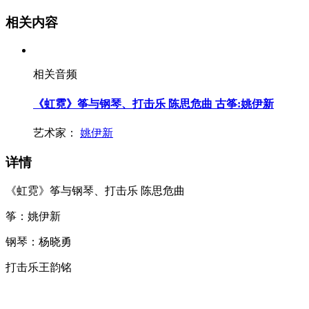
相关内容
相关音频
《虹霓》筝与钢琴、打击乐 陈思危曲 古筝:姚伊新
艺术家：
姚伊新
详情
《虹霓》筝与钢琴、打击乐 陈思危曲
筝：姚伊新
钢琴：杨晓勇
打击乐王韵铭