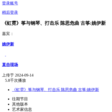
登录账号
稍后登录
《虹霓》筝与钢琴、打击乐 陈思危曲 古筝:姚伊新
嘉宾：
姚伊新
直击现场
上传于 2024-09-14
5.8千次播放
《虹霓》筝与钢琴、打击乐 陈思危曲 古筝:姚伊新
往期节目
其他版本
艺术家信息