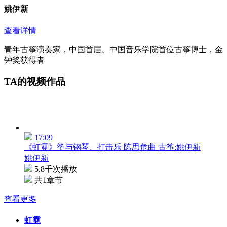
姚伊新
查看详情
青年古筝演奏家，中国首届、中国音乐学院首位古筝博士，金
钟奖获得者
TA的视频作品
17:09
《虹霓》筝与钢琴、打击乐 陈思危曲 古筝:姚伊新
姚伊新
5.8千次播放
共1章节
查看更多
虹霓