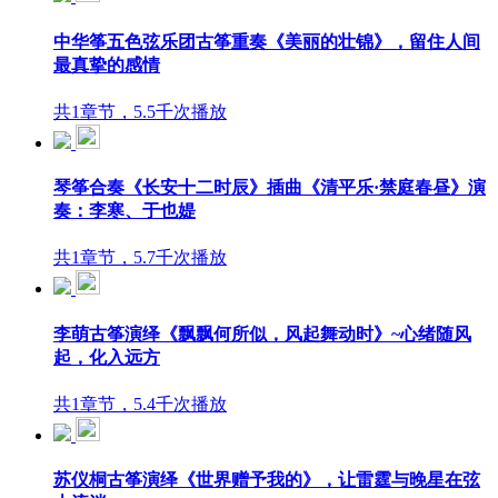
中华筝五色弦乐团古筝重奏《美丽的壮锦》，留住人间
最真挚的感情
共1章节，5.5千次播放
琴筝合奏《长安十二时辰》插曲《清平乐·禁庭春昼》演
奏：李寒、于也媞
共1章节，5.7千次播放
李萌古筝演绎《飘飘何所似，风起舞动时》~心绪随风
起，化入远方
共1章节，5.4千次播放
苏仪桐古筝演绎《世界赠予我的》，让雷霆与晚星在弦