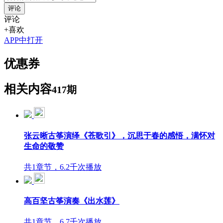
评论
评论
+喜欢
APP中打开
优惠券
相关内容
417期
张云晰古筝演绎《苍歌引》，沉思于春的感悟，满怀对
生命的敬赞
共1章节，6.2千次播放
高百坚古筝演奏《出水莲》
共1章节，6.7千次播放