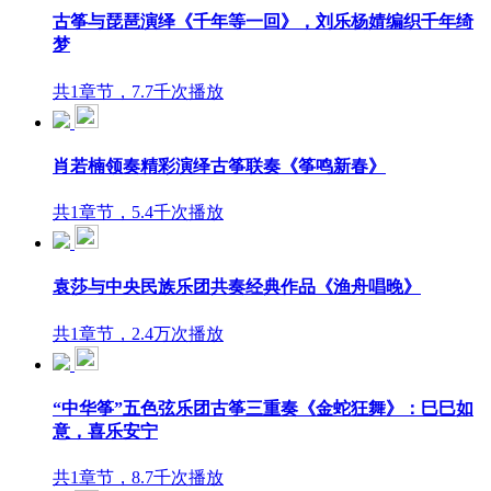
古筝与琵琶演绎《千年等一回》，刘乐杨婧编织千年绮
梦
共1章节，7.7千次播放
肖若楠领奏精彩演绎古筝联奏《筝鸣新春》
共1章节，5.4千次播放
袁莎与中央民族乐团共奏经典作品《渔舟唱晚》
共1章节，2.4万次播放
“中华筝”五色弦乐团古筝三重奏《金蛇狂舞》：巳巳如
意，喜乐安宁
共1章节，8.7千次播放