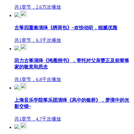
共1章节，2.6万次播放
古筝四重奏演绎《绣荷包》~欢快动听，细腻优雅
共1章节，6.3千次播放
田力古筝演绎《鸿雁捎书》，寄托对父亲曹正及前辈筝
家的敬意和思念
共1章节，6.8千次播放
上海音乐学院筝乐团演绎《风中的银桥》，梦境中的光
影交错~
共1章节，4.7千次播放