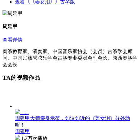
查看《《姜女泪》》古琴版
周延甲
查看详情
秦筝教育家、演奏家、中国音乐家协会（会员）古筝学会顾
问、中国民族管弦乐学会古筝专业委员会副会长、陕西秦筝学
会会长
TA的视频作品
--:--
周延甲大师亲身示范，如泣如诉的《姜女泪》分外动
听！
周延甲
1.2万次播放