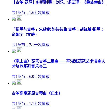
【古筝·琵琶】好听到哭：刘乐、汤云理 - 《彝族舞曲》
共1章节，1.6万次播放
「扬琴与古筝」朱砂痣 陈芸芸曲 古筝：胡钰敏 扬琴：
侴婉宁（文静）
共1章节，7.1千次播放
《塞上曲》琵琶古筝二重奏——平湖派琵琶艺术演奏人
才培养系列音乐会三
共1章节，6.9千次播放
古筝高度还原古琴曲《归来》
共1章节，1.1万次播放