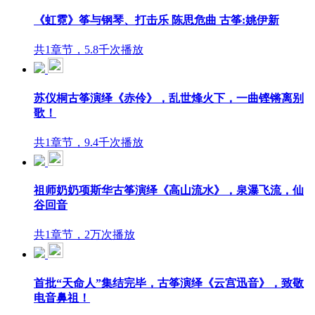
《虹霓》筝与钢琴、打击乐 陈思危曲 古筝:姚伊新
共1章节，5.8千次播放
苏仪桐古筝演绎《赤伶》，乱世烽火下，一曲铿锵离别
歌！
共1章节，9.4千次播放
祖师奶奶项斯华古筝演绎《高山流水》，泉瀑飞流，仙
谷回音
共1章节，2万次播放
首批“天命人”集结完毕，古筝演绎《云宫迅音》，致敬
电音鼻祖！