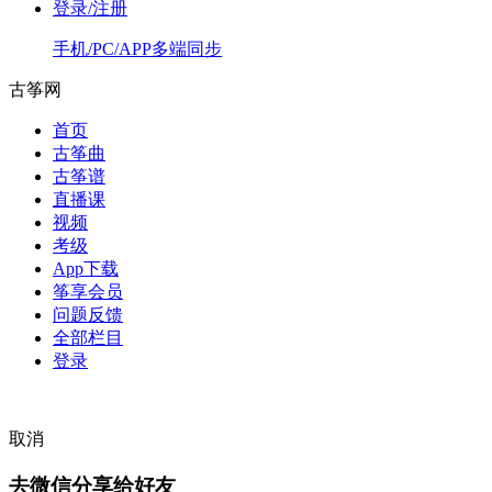
登录/注册
手机/PC/APP多端同步
古筝网
首页
古筝曲
古筝谱
直播课
视频
考级
App下载
筝享会员
问题反馈
全部栏目
登录
取消
去微信分享给好友