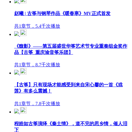
赵曦 | 古筝与钢琴作品《暖春寒》MV正式首发
共1章节，5.4千次播放
《馥影》——第五届盛世华筝艺术节专业重奏组金奖作
品【古筝_重庆渝音筝乐团】
共1章节，8.7千次播放
【古筝】只有现场才能感受到来自宋心馨的一首《戏
莲》有多么震撼！
共1章节，7.8千次播放
程皓如古筝演绎《秦土情》，道不完的思乡情，催人泪
下