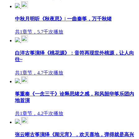
中秋月明听《秋夜思》| 一曲秦筝，万千秋绪
共1章节，5.7千次播放
白洋古筝演绎《桃花源》：音符再现世外桃源，让人向
往~
共1章节，4.7千次播放
筝重奏《一念三千》诠释思绪之感，和风韶华筝乐团内
地首演
共1章节，4.2千次播放
张云晰古筝演绎《闹元宵》，欢天喜地，弹得就是高兴