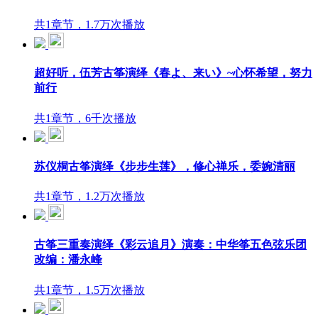
共1章节，1.7万次播放
超好听，伍芳古筝演绎《春よ、来い》~心怀希望，努力
前行
共1章节，6千次播放
苏仪桐古筝演绎《步步生莲》，修心禅乐，委婉清丽
共1章节，1.2万次播放
古筝三重奏演绎《彩云追月》演奏：中华筝五色弦乐团
改编：潘永峰
共1章节，1.5万次播放