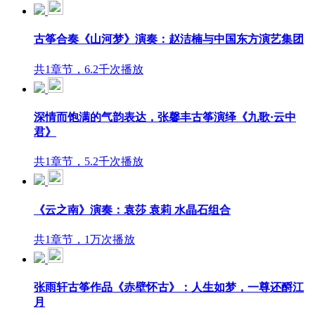
古筝合奏《山河梦》演奏：赵洁楠与中国东方演艺集团
共1章节，6.2千次播放
深情而饱满的气韵表达，张馨丰古筝演绎《九歌·云中
君》
共1章节，5.2千次播放
《云之南》演奏：袁莎 袁莉 水晶石组合
共1章节，1万次播放
张雨轩古筝作品《赤壁怀古》：人生如梦，一尊还酹江
月