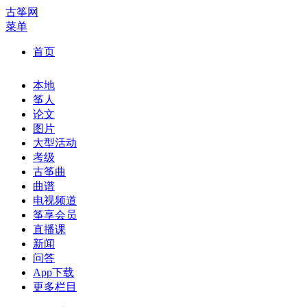
古筝网
菜单
首页
本地
筝人
论文
图片
大型活动
考级
古筝曲
曲谱
电视频道
筝享会员
直播课
新闻
问答
App下载
更多栏目