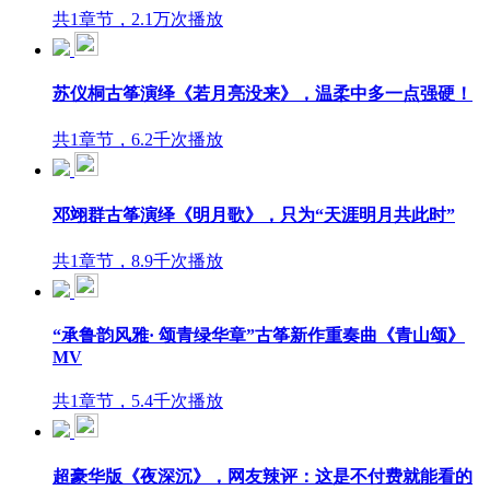
共1章节，2.1万次播放
苏仪桐古筝演绎《若月亮没来》，温柔中多一点强硬！
共1章节，6.2千次播放
邓翊群古筝演绎《明月歌》，只为“天涯明月共此时”
共1章节，8.9千次播放
“承鲁韵风雅· 颂青绿华章”古筝新作重奏曲《青山颂》
MV
共1章节，5.4千次播放
超豪华版《夜深沉》，网友辣评：这是不付费就能看的