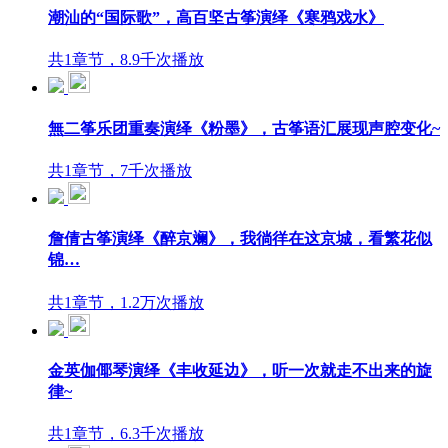
潮汕的“国际歌”，高百坚古筝演绎《寒鸦戏水》
共1章节，8.9千次播放
無二筝乐团重奏演绎《粉墨》，古筝语汇展现声腔变化~
共1章节，7千次播放
詹倩古筝演绎《醉京斓》，我徜徉在这京城，看繁花似
锦…
共1章节，1.2万次播放
金英伽倻琴演绎《丰收延边》，听一次就走不出来的旋
律~
共1章节，6.3千次播放