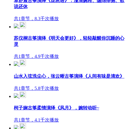
卓舒晨古筝演绎《琵琶语》：凄清婉转、缠绵悱恻、欲
说还休
共1章节，8.3千次播放
苏仪桐古筝演绎《明天会更好》，轻轻敲醒你沉睡的心
灵
共1章节，4.9千次播放
山水入弦洗尘心，张云晰古筝演绎《人间有味是清欢》
共1章节，5.8千次播放
柯子娴古筝柔情演绎《风月》，婉转动听~
共1章节，4.1千次播放