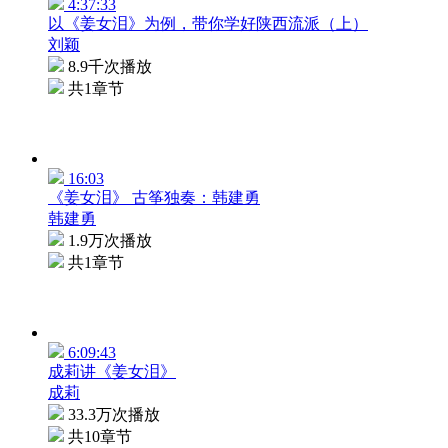
4:37:33
以《姜女泪》为例，带你学好陕西流派（上）
刘颖
8.9千次播放
共1章节
16:03
《姜女泪》 古筝独奏：韩建勇
韩建勇
1.9万次播放
共1章节
6:09:43
成莉讲《姜女泪》
成莉
33.3万次播放
共10章节