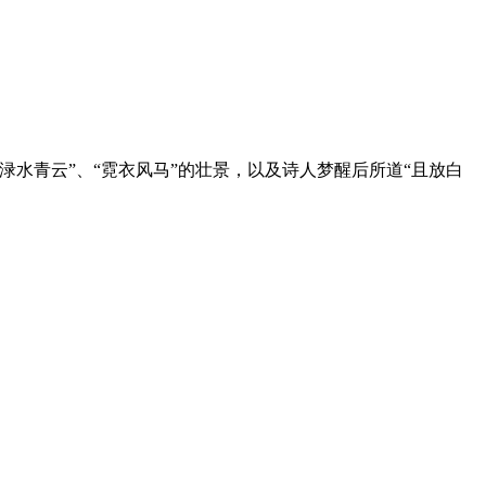
水青云”、“霓衣风马”的壮景，以及诗人梦醒后所道“且放白