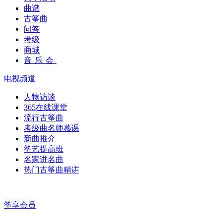
曲谱
古筝曲
问答
考级
商城
音乐会
电视频道
人物访谈
365在线课堂
流行古筝曲
考级曲名师慕课
新曲推介
筝艺提高班
名家讲名曲
热门古筝曲精讲
筝享会员