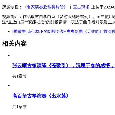
所属专栏：
《名家演奏欣赏类片段》
|
直击现场
上传于2023-08
视频简介：作品取材自李白诗《梦游天姥吟留别》。全曲使用叙
道“且放白鹿”“安能摧眉”的酣畅豪情，表达了曲作者对浪漫主
[播放中]
诗仙枕下的幻境奇梦~央央新曲《天姥吟》首演
相关内容
张云晰古筝演绎《苍歌引》，沉思于春的感悟，
共1章节
高百坚古筝演奏《出水莲》
共1章节