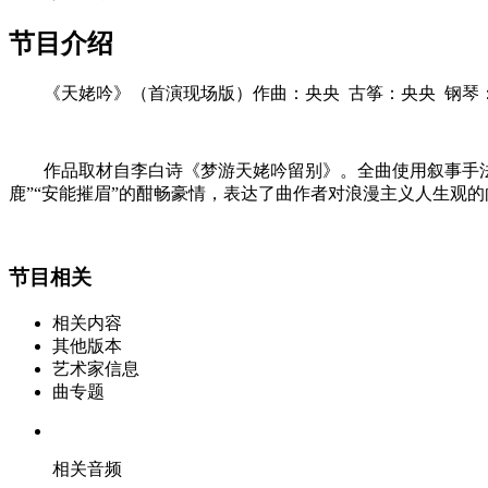
节目介绍
《天姥吟》（首演现场版）
作曲：央央
古筝：央央
钢琴
作品取材自李白诗《梦游天姥吟留别》。全曲使用叙事手法
鹿”“安能摧眉”的酣畅豪情，表达了曲作者对浪漫主义人生观
节目相关
相关内容
其他版本
艺术家信息
曲专题
相关音频