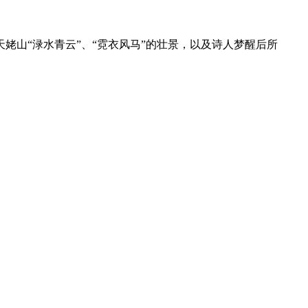
山“渌水青云”、“霓衣风马”的壮景，以及诗人梦醒后所