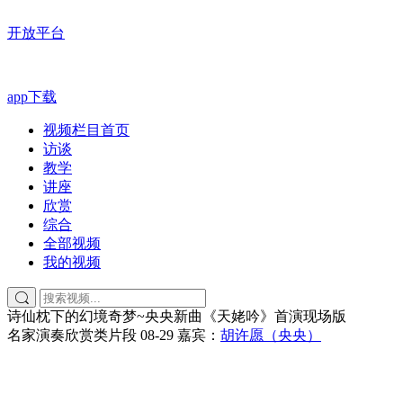
开放平台
app下载
视频栏目首页
访谈
教学
讲座
欣赏
综合
全部视频
我的视频
诗仙枕下的幻境奇梦~央央新曲《天姥吟》首演现场版
名家演奏欣赏类片段
08-29
嘉宾：
胡许愿（央央）