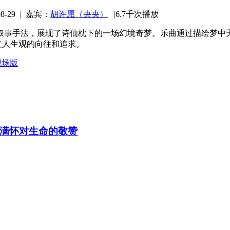
-29
|
嘉宾：
胡许愿（央央）
|
6.7千次播放
事手法，展现了诗仙枕下的一场幻境奇梦。乐曲通过描绘梦中天姥
义人生观的向往和追求。
现场版
满怀对生命的敬赞