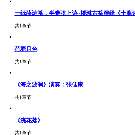
一纸薛涛笺，半卷弦上诗~楼琳古筝演绎《十离
共1章节
荷塘月色
共1章节
《海之波澜》演奏：张佳康
共1章节
《浣花落》
共1章节