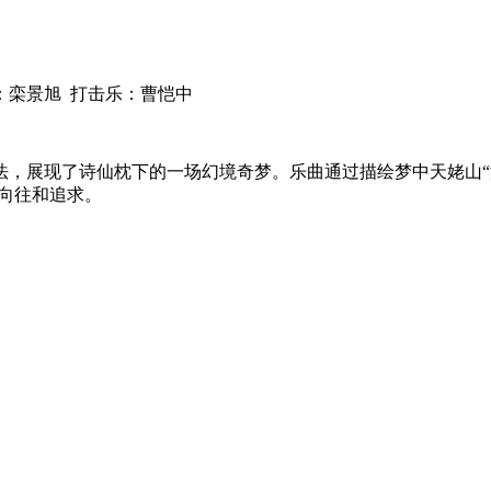
：栾景旭
打击乐：曹恺中
，展现了诗仙枕下的一场幻境奇梦。乐曲通过描绘梦中天姥山“渌
的向往和追求。