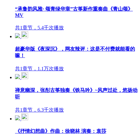
“承鲁韵风雅· 颂青绿华章”古筝新作重奏曲《青山颂》
MV
共1章节，5.4千次播放
超豪华版《夜深沉》，网友辣评：这是不付费就能看的
嘛！
共1章节，1.1万次播放
禅意幽深，张彤古筝独奏《铁马吟》~风声过处，悠扬动
听
共1章节，6.3千次播放
《抒情幻想曲》作曲：徐晓林 演奏：袁莎