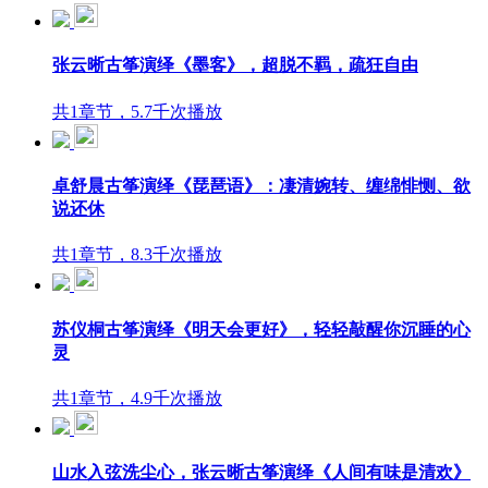
张云晰古筝演绎《墨客》，超脱不羁，疏狂自由
共1章节，5.7千次播放
卓舒晨古筝演绎《琵琶语》：凄清婉转、缠绵悱恻、欲
说还休
共1章节，8.3千次播放
苏仪桐古筝演绎《明天会更好》，轻轻敲醒你沉睡的心
灵
共1章节，4.9千次播放
山水入弦洗尘心，张云晰古筝演绎《人间有味是清欢》