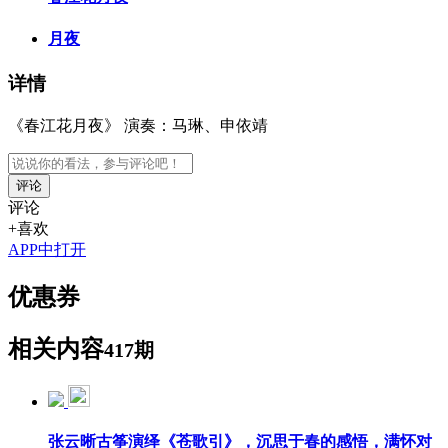
月夜
详情
《春江花月夜》 演奏：马琳、申依靖
评论
评论
+喜欢
APP中打开
优惠券
相关内容
417期
张云晰古筝演绎《苍歌引》，沉思于春的感悟，满怀对