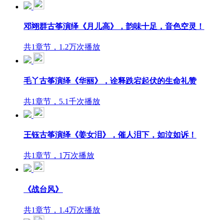
邓翊群古筝演绎《月儿高》，韵味十足，音色空灵！
共1章节，1.2万次播放
毛丫古筝演绎《华丽》，诠释跌宕起伏的生命礼赞
共1章节，5.1千次播放
王钰古筝演绎《姜女泪》，催人泪下，如泣如诉！
共1章节，1万次播放
《战台风》
共1章节，1.4万次播放