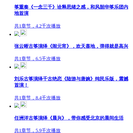
筝重奏《一念三千》诠释思绪之感，和风韶华筝乐团内
地首演
共1章节，4.2千次播放
张云晰古筝演绎《闹元宵》，欢天喜地，弹得就是高兴
共1章节，6.5千次播放
刘乐古筝演绎千古绝恋《陆游与唐婉》纯民乐版，震撼
首演！
共1章节，8.4千次播放
任洲洋古筝演绎《晨兴》，带你感受北京的晨间生活
共1章节，5.9千次播放