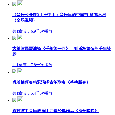
《音乐公开课》| 王中山：音乐里的中国节·筝鸣不息
（全场视频）
共1章节，6.9千次播放
古筝与琵琶演绎《千年等一回》，刘乐杨婧编织千年绮
梦
共1章节，7.8千次播放
肖若楠领奏精彩演绎古筝联奏《筝鸣新春》
共1章节，5.4千次播放
袁莎与中央民族乐团共奏经典作品《渔舟唱晚》