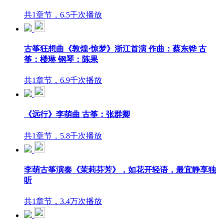
共1章节，6.5千次播放
古筝狂想曲《敦煌·惊梦》浙江首演 作曲：蔡东铧 古
筝：楼琳 钢琴：陈果
共1章节，6.9千次播放
《远行》李萌曲 古筝：张群卿
共1章节，5.8千次播放
李萌古筝演奏《茉莉芬芳》，如花开轻语，最宜静享独
听
共1章节，3.4万次播放