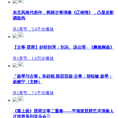
东北风格代表作，阎丽古筝演奏《辽南情》，凸显皮影
调曲风
共1章节，5.6千次播放
【古筝·琵琶】好听到哭：刘乐、汤云理 - 《彝族舞曲》
共1章节，1.6万次播放
「扬琴与古筝」朱砂痣 陈芸芸曲 古筝：胡钰敏 扬琴：
侴婉宁（文静）
共1章节，7.1千次播放
《塞上曲》琵琶古筝二重奏——平湖派琵琶艺术演奏人
才培养系列音乐会三