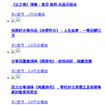
《云之南》演奏：袁莎 袁莉 水晶石组合
共1章节，1万次播放
张雨轩古筝作品《赤壁怀古》：人生如梦，一尊还酹江
月
共1章节，2.6万次播放
古筝四重奏演绎《绣荷包》~欢快动听，细腻优雅
共1章节，6.4千次播放
田力古筝演绎《鸿雁捎书》，寄托对父亲曹正及前辈筝
家的敬意和思念
共1章节，6.8千次播放