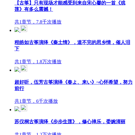
【古筝】只有现场才能感受到来自宋心馨的一首《戏
莲》有多么震撼！
共1章节，7.8千次播放
程皓如古筝演绎《秦土情》，道不完的思乡情，催人泪
下
共1章节，1.8万次播放
超好听，伍芳古筝演绎《春よ、来い》~心怀希望，努力
前行
共1章节，6千次播放
苏仪桐古筝演绎《步步生莲》，修心禅乐，委婉清丽
共1章节，1.2万次播放