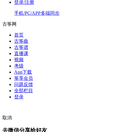
登录/注册
手机/PC/APP多端同步
古筝网
首页
古筝曲
古筝谱
直播课
视频
考级
App下载
筝享会员
问题反馈
全部栏目
登录
取消
去微信分享给好友