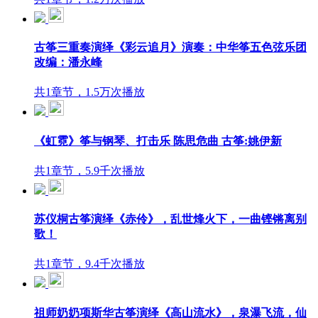
古筝三重奏演绎《彩云追月》演奏：中华筝五色弦乐团
改编：潘永峰
共1章节，1.5万次播放
《虹霓》筝与钢琴、打击乐 陈思危曲 古筝:姚伊新
共1章节，5.9千次播放
苏仪桐古筝演绎《赤伶》，乱世烽火下，一曲铿锵离别
歌！
共1章节，9.4千次播放
祖师奶奶项斯华古筝演绎《高山流水》，泉瀑飞流，仙