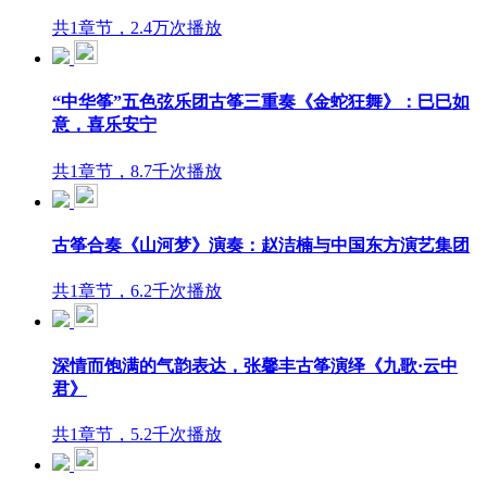
共1章节，2.4万次播放
“中华筝”五色弦乐团古筝三重奏《金蛇狂舞》：巳巳如
意，喜乐安宁
共1章节，8.7千次播放
古筝合奏《山河梦》演奏：赵洁楠与中国东方演艺集团
共1章节，6.2千次播放
深情而饱满的气韵表达，张馨丰古筝演绎《九歌·云中
君》
共1章节，5.2千次播放