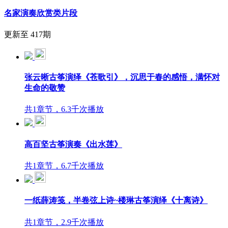
名家演奏欣赏类片段
更新至 417期
张云晰古筝演绎《苍歌引》，沉思于春的感悟，满怀对
生命的敬赞
共1章节，6.3千次播放
高百坚古筝演奏《出水莲》
共1章节，6.7千次播放
一纸薛涛笺，半卷弦上诗~楼琳古筝演绎《十离诗》
共1章节，2.9千次播放