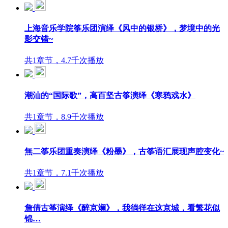
上海音乐学院筝乐团演绎《风中的银桥》，梦境中的光
影交错~
共1章节，4.7千次播放
潮汕的“国际歌”，高百坚古筝演绎《寒鸦戏水》
共1章节，8.9千次播放
無二筝乐团重奏演绎《粉墨》，古筝语汇展现声腔变化~
共1章节，7.1千次播放
詹倩古筝演绎《醉京斓》，我徜徉在这京城，看繁花似
锦…