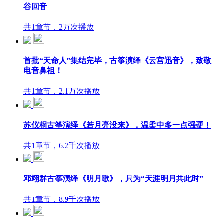
谷回音
共1章节，2万次播放
首批“天命人”集结完毕，古筝演绎《云宫迅音》，致敬
电音鼻祖！
共1章节，2.1万次播放
苏仪桐古筝演绎《若月亮没来》，温柔中多一点强硬！
共1章节，6.2千次播放
邓翊群古筝演绎《明月歌》，只为“天涯明月共此时”
共1章节，8.9千次播放