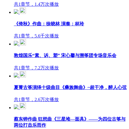
共1章节，1.4万次播放
《倚秋》作曲：徐晓林 演奏：林玲
共1章节，5.6千次播放
敦煌国乐“素、诉、塑” 宋心馨与溯筝团专场音乐会
共1章节，7.2万次播放
夏菁古筝演绎十级曲目《彝族舞曲》~超干净，醉人心弦
共1章节，2.6万次播放
蔡东铧作曲 狂想曲《三星堆—面具》——为四位古筝与
两位打击乐而作