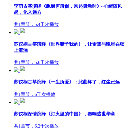
李萌古筝演绎《飘飘何所似，风起舞动时》~心绪随风
起，化入远方
共1章节，5.4千次播放
苏仪桐古筝演绎《世界赠予我的》，让雷霆与晚星在弦
上流淌
共1章节，5.6千次播放
苏仪桐古筝演绎《一生所爱》：此曲终了，红尘已远
共1章节，6千次播放
苏仪桐深情演绎《灯火里的中国》，奏响盛世华章
共1章节，6.2千次播放