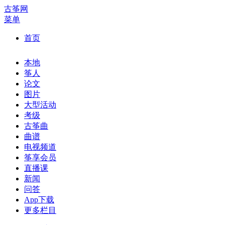
古筝网
菜单
首页
本地
筝人
论文
图片
大型活动
考级
古筝曲
曲谱
电视频道
筝享会员
直播课
新闻
问答
App下载
更多栏目