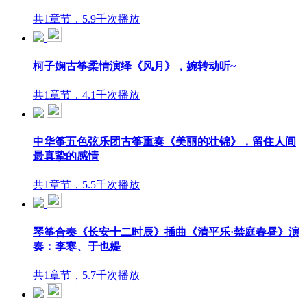
共1章节，5.9千次播放
柯子娴古筝柔情演绎《风月》，婉转动听~
共1章节，4.1千次播放
中华筝五色弦乐团古筝重奏《美丽的壮锦》，留住人间
最真挚的感情
共1章节，5.5千次播放
琴筝合奏《长安十二时辰》插曲《清平乐·禁庭春昼》演
奏：李寒、于也媞
共1章节，5.7千次播放