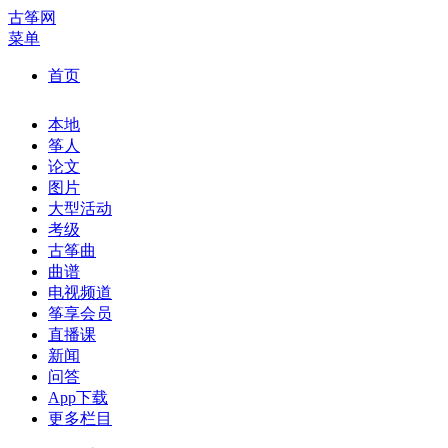
古筝网
菜单
首页
本地
筝人
论文
图片
大型活动
考级
古筝曲
曲谱
电视频道
筝享会员
直播课
新闻
问答
App下载
更多栏目