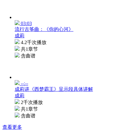
03:03
流行古筝曲：《你的心河》
成莉
4.2千次播放
共1章节
含曲谱
--:--
成莉讲《西楚霸王》呈示段具体讲解
成莉
2千次播放
共1章节
含曲谱
查看更多