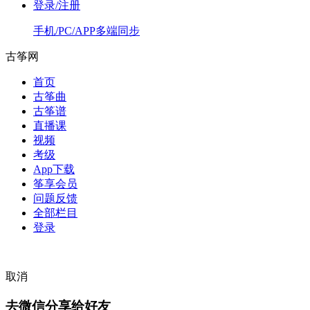
登录/注册
手机/PC/APP多端同步
古筝网
首页
古筝曲
古筝谱
直播课
视频
考级
App下载
筝享会员
问题反馈
全部栏目
登录
取消
去微信分享给好友